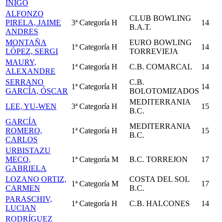
ÍÑIGO
ALFONZO
CLUB BOWLING
PIRELA, JAIME
3ª Categoría
H
14
B.A.T.
ANDRES
MONTAÑA
EURO BOWLING
1ª Categoría
H
14
LÓPEZ, SERGI
TORREVIEJA
MAURY,
1ª Categoría
H
C.B. COMARCAL
14
ALEXANDRE
SERRANO
C.B.
1ª Categoría
H
14
GARCÍA, ÓSCAR
BOLOTOMIZADOS
MEDITERRANIA
LEE, YU-WEN
3ª Categoría
H
15
B.C.
GARCÍA
MEDITERRANIA
ROMERO,
1ª Categoría
H
15
B.C.
CARLOS
URBISTAZU
MECQ,
1ª Categoría
M
B.C. TORREJON
17
GABRIELA
LOZANO ORTIZ,
COSTA DEL SOL
1ª Categoría
M
17
CARMEN
B.C.
PARASCHIV,
1ª Categoría
H
C.B. HALCONES
14
LUCIAN
RODRÍGUEZ