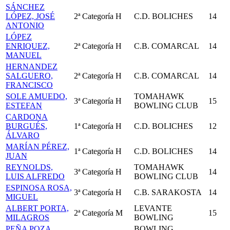
SÁNCHEZ
LÓPEZ, JOSÉ
2ª Categoría
H
C.D. BOLICHES
14
ANTONIO
LÓPEZ
ENRIQUEZ,
2ª Categoría
H
C.B. COMARCAL
14
MANUEL
HERNANDEZ
SALGUERO,
2ª Categoría
H
C.B. COMARCAL
14
FRANCISCO
SOLE AMUEDO,
TOMAHAWK
3ª Categoría
H
15
ESTEFAN
BOWLING CLUB
CARDONA
BURGUÉS,
1ª Categoría
H
C.D. BOLICHES
12
ÁLVARO
MARÍAN PÉREZ,
1ª Categoría
H
C.D. BOLICHES
14
JUAN
REYNOLDS,
TOMAHAWK
3ª Categoría
H
14
LUIS ALFREDO
BOWLING CLUB
ESPINOSA ROSA,
3ª Categoría
H
C.B. SARAKOSTA
14
MIGUEL
ALBERT PORTA,
LEVANTE
2ª Categoría
M
15
MILAGROS
BOWLING
PEÑA POZA,
BOWLING