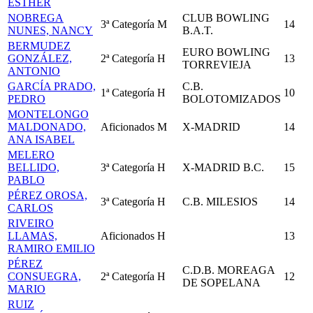
ESTHER
NOBREGA
CLUB BOWLING
3ª Categoría
M
14
NUNES, NANCY
B.A.T.
BERMUDEZ
EURO BOWLING
GONZÁLEZ,
2ª Categoría
H
13
TORREVIEJA
ANTONIO
GARCÍA PRADO,
C.B.
1ª Categoría
H
10
PEDRO
BOLOTOMIZADOS
MONTELONGO
MALDONADO,
Aficionados
M
X-MADRID
14
ANA ISABEL
MELERO
BELLIDO,
3ª Categoría
H
X-MADRID B.C.
15
PABLO
PÉREZ OROSA,
3ª Categoría
H
C.B. MILESIOS
14
CARLOS
RIVEIRO
LLAMAS,
Aficionados
H
13
RAMIRO EMILIO
PÉREZ
C.D.B. MOREAGA
CONSUEGRA,
2ª Categoría
H
12
DE SOPELANA
MARIO
RUIZ