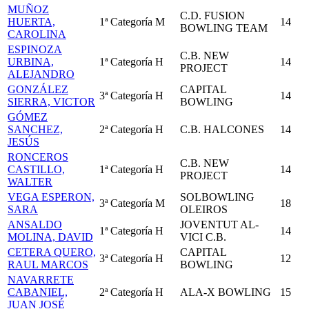
MUÑOZ
C.D. FUSION
HUERTA,
1ª Categoría
M
14
BOWLING TEAM
CAROLINA
ESPINOZA
C.B. NEW
URBINA,
1ª Categoría
H
14
PROJECT
ALEJANDRO
GONZÁLEZ
CAPITAL
3ª Categoría
H
14
SIERRA, VICTOR
BOWLING
GÓMEZ
SANCHEZ,
2ª Categoría
H
C.B. HALCONES
14
JESÚS
RONCEROS
C.B. NEW
CASTILLO,
1ª Categoría
H
14
PROJECT
WALTER
VEGA ESPERON,
SOLBOWLING
3ª Categoría
M
18
SARA
OLEIROS
ANSALDO
JOVENTUT AL-
1ª Categoría
H
14
MOLINA, DAVID
VICI C.B.
CETERA QUERO,
CAPITAL
3ª Categoría
H
12
RAUL MARCOS
BOWLING
NAVARRETE
CABANIEL,
2ª Categoría
H
ALA-X BOWLING
15
JUAN JOSÉ