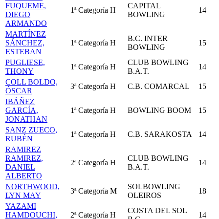
FUQUEME,
CAPITAL
1ª Categoría
H
14
DIEGO
BOWLING
ARMANDO
MARTÍNEZ
B.C. INTER
SÁNCHEZ,
1ª Categoría
H
15
BOWLING
ESTEBAN
PUGLIESE,
CLUB BOWLING
1ª Categoría
H
14
THONY
B.A.T.
COLL BOLDO,
3ª Categoría
H
C.B. COMARCAL
15
ÓSCAR
IBÁÑEZ
GARCÍA,
1ª Categoría
H
BOWLING BOOM
15
JONATHAN
SANZ ZUECO,
1ª Categoría
H
C.B. SARAKOSTA
14
RUBÉN
RAMIREZ
RAMIREZ,
CLUB BOWLING
2ª Categoría
H
14
DANIEL
B.A.T.
ALBERTO
NORTHWOOD,
SOLBOWLING
3ª Categoría
M
18
LYN MAY
OLEIROS
YAZAMI
COSTA DEL SOL
HAMDOUCHI,
2ª Categoría
H
14