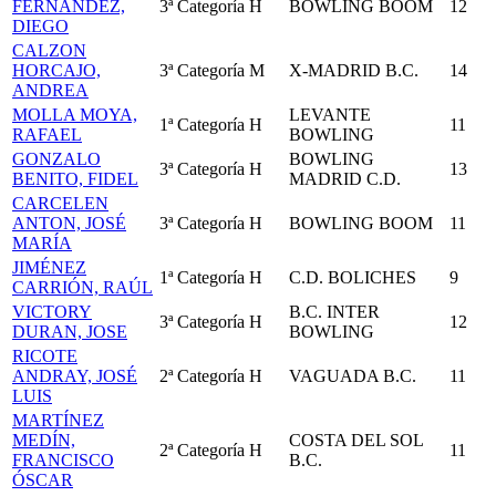
FERNÁNDEZ,
3ª Categoría
H
BOWLING BOOM
12
DIEGO
CALZON
HORCAJO,
3ª Categoría
M
X-MADRID B.C.
14
ANDREA
MOLLA MOYA,
LEVANTE
1ª Categoría
H
11
RAFAEL
BOWLING
GONZALO
BOWLING
3ª Categoría
H
13
BENITO, FIDEL
MADRID C.D.
CARCELEN
ANTON, JOSÉ
3ª Categoría
H
BOWLING BOOM
11
MARÍA
JIMÉNEZ
1ª Categoría
H
C.D. BOLICHES
9
CARRIÓN, RAÚL
VICTORY
B.C. INTER
3ª Categoría
H
12
DURAN, JOSE
BOWLING
RICOTE
ANDRAY, JOSÉ
2ª Categoría
H
VAGUADA B.C.
11
LUIS
MARTÍNEZ
MEDÍN,
COSTA DEL SOL
2ª Categoría
H
11
FRANCISCO
B.C.
ÓSCAR