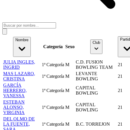
Parti
Nombre
Club
Categoría
Sexo
JULIA INGLES,
C.D. FUSION
1ª Categoría
M
21
INGRID
BOWLING TEAM
MAS LAZARO,
LEVANTE
1ª Categoría
M
21
CRISTINA
BOWLING
GARCÍA
CAPITAL
HERRERO,
1ª Categoría
M
21
BOWLING
VANESSA
ESTEBAN
CAPITAL
ALONSO,
1ª Categoría
M
21
BOWLING
VIRGINIA
DEL OLMO DE
LA FUENTE,
1ª Categoría
M
B.C. TORREJON
21
SARA