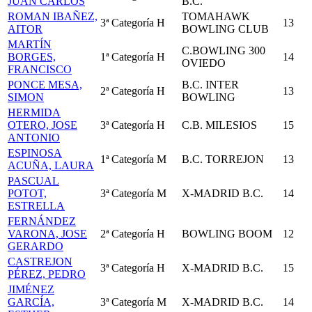
JUAN CARLOS
B.C.
ROMAN IBAÑEZ,
TOMAHAWK
3ª Categoría
H
13
AITOR
BOWLING CLUB
MARTÍN
C.BOWLING 300
BORGES,
1ª Categoría
H
14
OVIEDO
FRANCISCO
PONCE MESA,
B.C. INTER
2ª Categoría
H
13
SIMON
BOWLING
HERMIDA
OTERO, JOSE
3ª Categoría
H
C.B. MILESIOS
15
ANTONIO
ESPINOSA
1ª Categoría
M
B.C. TORREJON
13
ACUÑA, LAURA
PASCUAL
POTOT,
3ª Categoría
M
X-MADRID B.C.
14
ESTRELLA
FERNÁNDEZ
VARONA, JOSE
2ª Categoría
H
BOWLING BOOM
12
GERARDO
CASTREJON
3ª Categoría
H
X-MADRID B.C.
15
PÉREZ, PEDRO
JIMÉNEZ
GARCÍA,
3ª Categoría
M
X-MADRID B.C.
14