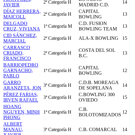
2ª Categoría
H
14
JAVIER
MADRID C.D.
DÍAZ HERRERA,
CAPITAL
2ª Categoría
H
13
MAICOLL
BOWLING
DELGADO
C.D. FUSION
1ª Categoría
M
13
CRUZ, VIVIANA
BOWLING TEAM
CID SÁNCHEZ,
2ª Categoría
H
ALA-X BOWLING
15
MARCIAL
CARRASCO
COSTA DEL SOL
CRIADO,
2ª Categoría
H
13
B.C.
FRANCISCO
BARRIOPEDRO
CAPITAL
GARNACHO,
1ª Categoría
H
12
BOWLING
PABLO
GARRO
C.D.B. MOREAGA
3ª Categoría
H
14
ARANZETA, JON
DE SOPELANA
PÉREZ FARIAS,
C.BOWLING 300
3ª Categoría
H
15
IRVEN RAFAEL
OVIEDO
HOANG
C.B.
NGUYEN, MINH
1ª Categoría
H
12
BOLOTOMIZADOS
PHONG
ALBERT
MANAU,
3ª Categoría
H
C.B. COMARCAL
14
XAVIER