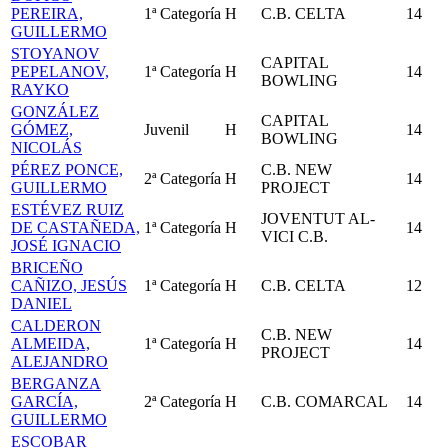
PEREIRA,
1ª Categoría
H
C.B. CELTA
14
GUILLERMO
STOYANOV
CAPITAL
PEPELANOV,
1ª Categoría
H
14
BOWLING
RAYKO
GONZÁLEZ
CAPITAL
GÓMEZ,
Juvenil
H
14
BOWLING
NICOLÁS
PÉREZ PONCE,
C.B. NEW
2ª Categoría
H
14
GUILLERMO
PROJECT
ESTÉVEZ RUIZ
JOVENTUT AL-
DE CASTAÑEDA,
1ª Categoría
H
14
VICI C.B.
JOSÉ IGNACIO
BRICEÑO
CAÑIZO, JESÚS
1ª Categoría
H
C.B. CELTA
12
DANIEL
CALDERON
C.B. NEW
ALMEIDA,
1ª Categoría
H
14
PROJECT
ALEJANDRO
BERGANZA
GARCÍA,
2ª Categoría
H
C.B. COMARCAL
14
GUILLERMO
ESCOBAR