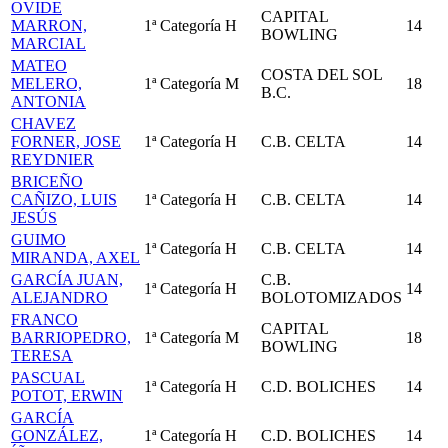
OVIDE
CAPITAL
MARRON,
1ª Categoría
H
14
BOWLING
MARCIAL
MATEO
COSTA DEL SOL
MELERO,
1ª Categoría
M
18
B.C.
ANTONIA
CHAVEZ
FORNER, JOSE
1ª Categoría
H
C.B. CELTA
14
REYDNIER
BRICEÑO
CAÑIZO, LUIS
1ª Categoría
H
C.B. CELTA
14
JESÚS
GUIMO
1ª Categoría
H
C.B. CELTA
14
MIRANDA, AXEL
GARCÍA JUAN,
C.B.
1ª Categoría
H
14
ALEJANDRO
BOLOTOMIZADOS
FRANCO
CAPITAL
BARRIOPEDRO,
1ª Categoría
M
18
BOWLING
TERESA
PASCUAL
1ª Categoría
H
C.D. BOLICHES
14
POTOT, ERWIN
GARCÍA
GONZÁLEZ,
1ª Categoría
H
C.D. BOLICHES
14