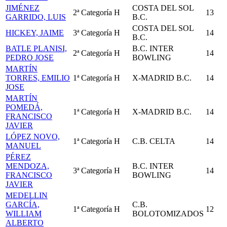
JIMÉNEZ
COSTA DEL SOL
2ª Categoría
H
13
GARRIDO, LUIS
B.C.
COSTA DEL SOL
HICKEY, JAIME
3ª Categoría
H
14
B.C.
BATLE PLANISI,
B.C. INTER
2ª Categoría
H
14
PEDRO JOSE
BOWLING
MARTÍN
TORRES, EMILIO
1ª Categoría
H
X-MADRID B.C.
14
JOSE
MARTÍN
POMEDÁ,
1ª Categoría
H
X-MADRID B.C.
14
FRANCISCO
JAVIER
LÓPEZ NOVO,
1ª Categoría
H
C.B. CELTA
14
MANUEL
PÉREZ
MENDOZA,
B.C. INTER
3ª Categoría
H
14
FRANCISCO
BOWLING
JAVIER
MEDELLIN
GARCÍA,
C.B.
1ª Categoría
H
12
WILLIAM
BOLOTOMIZADOS
ALBERTO