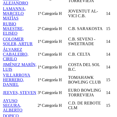
TORREVIEJA
ALEJANDRO
LAMANNA,
JOVENTUT AL-
MARCELO
1ª Categoría
H
14
VICI C.B.
MATÍAS
RUBIO
MAESTRE,
2ª Categoría
H
C.B. SARAKOSTA
15
ELISEO
COLOMER
C.B. SEVEN3 -
1ª Categoría
H
14
SOLER, ARTUR
SWEETRADE
ÁLVAREZ
CABALEIRO,
1ª Categoría
H
C.B. CELTA
14
CIRILO
JIMÉNEZ MARÍN,
COSTA DEL SOL
1ª Categoría
H
14
LUIS
B.C.
VILLARROYA
TOMAHAWK
HERRERO,
1ª Categoría
H
15
BOWLING CLUB
DANIEL
EURO BOWLING
JEEVES, STEVEN
3ª Categoría
H
14
TORREVIEJA
AYUSO
C.D. DE REBOTE
SEGURA,
2ª Categoría
H
15
CLM
ALBERTO
DOPICO