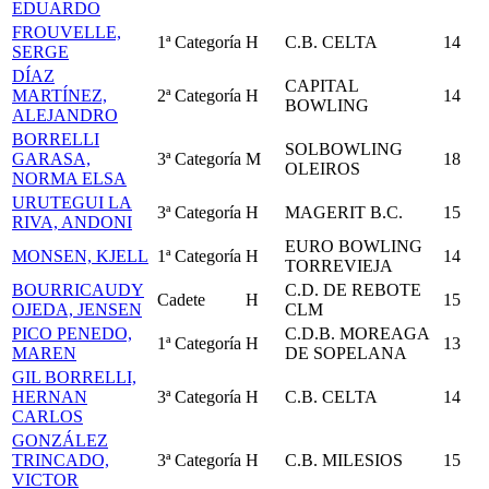
EDUARDO
FROUVELLE,
1ª Categoría
H
C.B. CELTA
14
SERGE
DÍAZ
CAPITAL
MARTÍNEZ,
2ª Categoría
H
14
BOWLING
ALEJANDRO
BORRELLI
SOLBOWLING
GARASA,
3ª Categoría
M
18
OLEIROS
NORMA ELSA
URUTEGUI LA
3ª Categoría
H
MAGERIT B.C.
15
RIVA, ANDONI
EURO BOWLING
MONSEN, KJELL
1ª Categoría
H
14
TORREVIEJA
BOURRICAUDY
C.D. DE REBOTE
Cadete
H
15
OJEDA, JENSEN
CLM
PICO PENEDO,
C.D.B. MOREAGA
1ª Categoría
H
13
MAREN
DE SOPELANA
GIL BORRELLI,
HERNAN
3ª Categoría
H
C.B. CELTA
14
CARLOS
GONZÁLEZ
TRINCADO,
3ª Categoría
H
C.B. MILESIOS
15
VICTOR