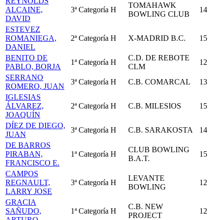
REYNOLDS
TOMAHAWK
ALCAINE,
3ª Categoría
H
14
BOWLING CLUB
DAVID
ESTEVEZ
ROMANIEGA,
2ª Categoría
H
X-MADRID B.C.
15
DANIEL
BENITO DE
C.D. DE REBOTE
1ª Categoría
H
12
PABLO, BORJA
CLM
SERRANO
3ª Categoría
H
C.B. COMARCAL
13
ROMERO, JUAN
IGLESIAS
ÁLVAREZ,
2ª Categoría
H
C.B. MILESIOS
15
JOAQUÍN
DÍEZ DE DIEGO,
3ª Categoría
H
C.B. SARAKOSTA
14
JUAN
DE BARROS
CLUB BOWLING
PIRABAN,
1ª Categoría
H
15
B.A.T.
FRANCISCO E.
CAMPOS
LEVANTE
REGNAULT,
3ª Categoría
H
12
BOWLING
LARRY JOSE
GRACIA
C.B. NEW
SAÑUDO,
1ª Categoría
H
12
PROJECT
ARTURO