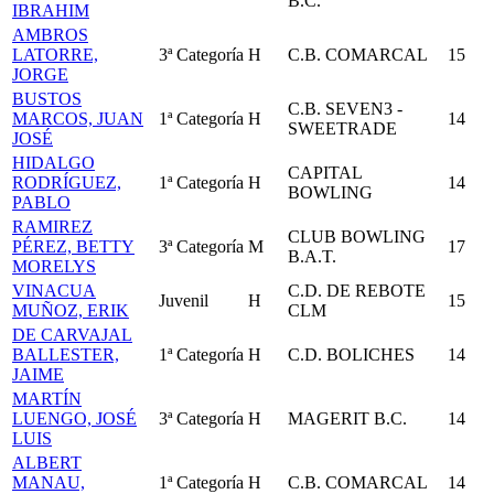
B.C.
IBRAHIM
AMBROS
LATORRE,
3ª Categoría
H
C.B. COMARCAL
15
JORGE
BUSTOS
C.B. SEVEN3 -
MARCOS, JUAN
1ª Categoría
H
14
SWEETRADE
JOSÉ
HIDALGO
CAPITAL
RODRÍGUEZ,
1ª Categoría
H
14
BOWLING
PABLO
RAMIREZ
CLUB BOWLING
PÉREZ, BETTY
3ª Categoría
M
17
B.A.T.
MORELYS
VINACUA
C.D. DE REBOTE
Juvenil
H
15
MUÑOZ, ERIK
CLM
DE CARVAJAL
BALLESTER,
1ª Categoría
H
C.D. BOLICHES
14
JAIME
MARTÍN
LUENGO, JOSÉ
3ª Categoría
H
MAGERIT B.C.
14
LUIS
ALBERT
MANAU,
1ª Categoría
H
C.B. COMARCAL
14