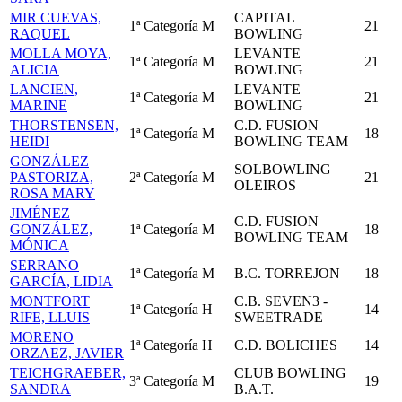
MIR CUEVAS,
CAPITAL
1ª Categoría
M
21
RAQUEL
BOWLING
MOLLA MOYA,
LEVANTE
1ª Categoría
M
21
ALICIA
BOWLING
LANCIEN,
LEVANTE
1ª Categoría
M
21
MARINE
BOWLING
THORSTENSEN,
C.D. FUSION
1ª Categoría
M
18
HEIDI
BOWLING TEAM
GONZÁLEZ
SOLBOWLING
PASTORIZA,
2ª Categoría
M
21
OLEIROS
ROSA MARY
JIMÉNEZ
C.D. FUSION
GONZÁLEZ,
1ª Categoría
M
18
BOWLING TEAM
MÓNICA
SERRANO
1ª Categoría
M
B.C. TORREJON
18
GARCÍA, LIDIA
MONTFORT
C.B. SEVEN3 -
1ª Categoría
H
14
RIFE, LLUIS
SWEETRADE
MORENO
1ª Categoría
H
C.D. BOLICHES
14
ORZAEZ, JAVIER
TEICHGRAEBER,
CLUB BOWLING
3ª Categoría
M
19
SANDRA
B.A.T.