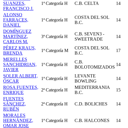
SUANZES,
1ª Categoría
H
C.B. CELTA
14
FRANCISCO J.
ALONSO
COSTA DEL SOL
FARRACES,
1ª Categoría
H
14
B.C.
DANIEL
DOMÍNGUEZ
C.B. SEVEN3 -
MARTÍNEZ,
3ª Categoría
H
14
SWEETRADE
CARLOS M.
PÉREZ KRAUS,
COSTA DEL SOL
1ª Categoría
M
17
BRENDA
B.C.
MERELLES
C.B.
SANCHIDRIAN,
1ª Categoría
H
14
BOLOTOMIZADOS
JAVIER
SOLER ALBERT,
LEVANTE
1ª Categoría
H
14
ÓSCAR
BOWLING
ROSA FUENTES,
MEDITERRANIA
2ª Categoría
H
15
ENRIQUE
B.C.
FUENTES
SÁNCHEZ,
2ª Categoría
H
C.D. BOLICHES
14
RUBÉN
MORALES
HERNÁNDEZ,
1ª Categoría
H
C.B. HALCONES
14
OMAR JOSE