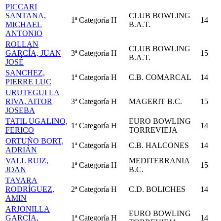
PICCARI
SANTANA,
CLUB BOWLING
1ª Categoría
H
14
MICHAEL
B.A.T.
ANTONIO
ROLLAN
CLUB BOWLING
GARCÍA, JUAN
3ª Categoría
H
15
B.A.T.
JOSÉ
SANCHEZ,
1ª Categoría
H
C.B. COMARCAL
14
PIERRE LUC
URUTEGUI LA
RIVA, AITOR
3ª Categoría
H
MAGERIT B.C.
15
JOSEBA
TATIL UGALINO,
EURO BOWLING
1ª Categoría
H
14
FERICO
TORREVIEJA
ORTUÑO BORT,
1ª Categoría
H
C.B. HALCONES
14
ADRIÁN
VALL RUIZ,
MEDITERRANIA
1ª Categoría
H
15
JOAN
B.C.
TAYARA
RODRÍGUEZ,
2ª Categoría
H
C.D. BOLICHES
14
AMIN
ARJONILLA
EURO BOWLING
GARCÍA,
1ª Categoría
H
14