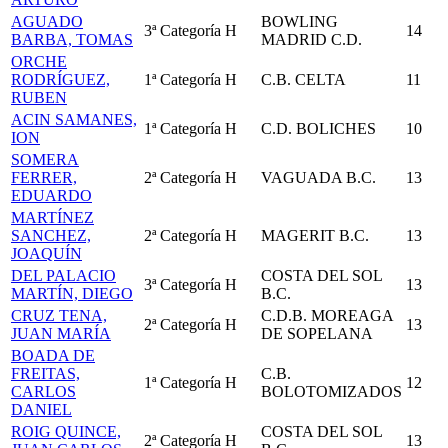
AGUADO
BOWLING
3ª Categoría
H
14
BARBA, TOMAS
MADRID C.D.
ORCHE
RODRÍGUEZ,
1ª Categoría
H
C.B. CELTA
11
RUBEN
ACIN SAMANES,
1ª Categoría
H
C.D. BOLICHES
10
ION
SOMERA
FERRER,
2ª Categoría
H
VAGUADA B.C.
13
EDUARDO
MARTÍNEZ
SANCHEZ,
2ª Categoría
H
MAGERIT B.C.
13
JOAQUÍN
DEL PALACIO
COSTA DEL SOL
3ª Categoría
H
13
MARTÍN, DIEGO
B.C.
CRUZ TENA,
C.D.B. MOREAGA
2ª Categoría
H
13
JUAN MARÍA
DE SOPELANA
BOADA DE
FREITAS,
C.B.
1ª Categoría
H
12
CARLOS
BOLOTOMIZADOS
DANIEL
ROIG QUINCE,
COSTA DEL SOL
2ª Categoría
H
13