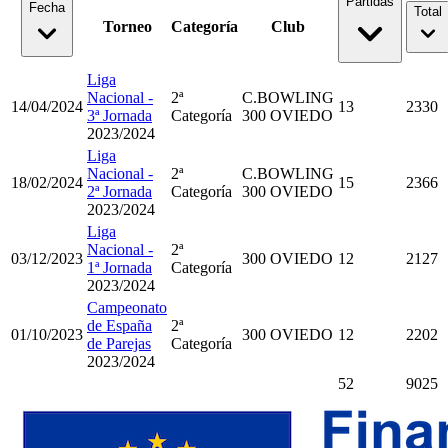
Partidas
Fecha
Total
Torneo
Categoría
Club
Liga
Nacional -
2ª
C.BOWLING
14/04/2024
13
2330
3ª Jornada
Categoría
300 OVIEDO
2023/2024
Liga
Nacional -
2ª
C.BOWLING
18/02/2024
15
2366
2ª Jornada
Categoría
300 OVIEDO
2023/2024
Liga
Nacional -
2ª
03/12/2023
300 OVIEDO
12
2127
1ª Jornada
Categoría
2023/2024
Campeonato
de España
2ª
01/10/2023
300 OVIEDO
12
2202
de Parejas
Categoría
2023/2024
52
9025