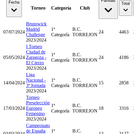
Partidas
Fecha
Total
Torneo
Categoría
Club
Brunswick
Madrid
1ª
B.C.
07/07/2024
24
4463
Challenge
Categoría
TORREJON
2023/2024
I Torneo
Ciudad de
1ª
B.C.
05/05/2024
Zaragoza -
24
4186
Categoría
TORREJON
El Cierzo
2023/2024
Liga
Nacional -
1ª
B.C.
14/04/2024
15
2858
3ª Jornada
Categoría
TORREJON
2023/2024
Torneo
Preselección
1ª
B.C.
17/03/2024
Europeo
18
3316
Categoría
TORREJON
Femenino
2023/2024
Campeonato
de España
1ª
B.C.
03/03/2024
12
2127