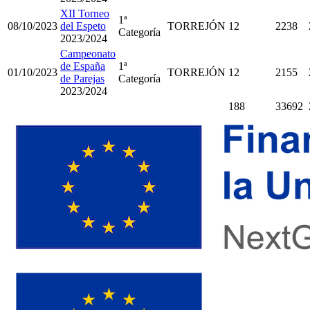
XII Torneo
1ª
08/10/2023
del Espeto
TORREJÓN
12
2238
Categoría
2023/2024
Campeonato
de España
1ª
01/10/2023
TORREJÓN
12
2155
de Parejas
Categoría
2023/2024
188
33692