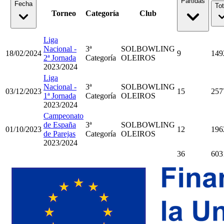
Partidas
Fecha
Tot
Torneo
Categoría
Club
Liga
Nacional -
3ª
SOLBOWLING
18/02/2024
9
149
2ª Jornada
Categoría
OLEIROS
2023/2024
Liga
Nacional -
3ª
SOLBOWLING
03/12/2023
15
257
1ª Jornada
Categoría
OLEIROS
2023/2024
Campeonato
de España
3ª
SOLBOWLING
01/10/2023
12
196
de Parejas
Categoría
OLEIROS
2023/2024
36
603