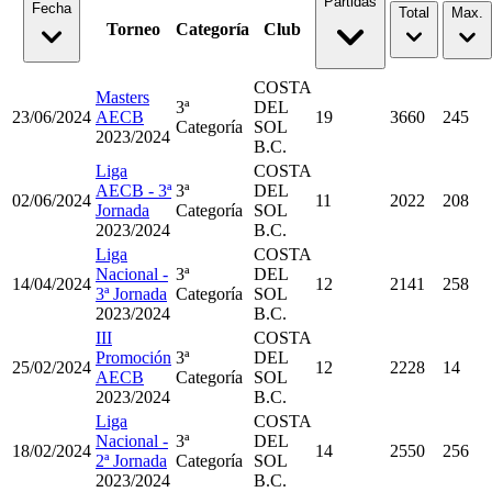
Partidas
Fecha
Total
Max.
Torneo
Categoría
Club
COSTA
Masters
3ª
DEL
23/06/2024
AECB
19
3660
245
Categoría
SOL
2023/2024
B.C.
Liga
COSTA
AECB - 3ª
3ª
DEL
02/06/2024
11
2022
208
Jornada
Categoría
SOL
2023/2024
B.C.
Liga
COSTA
Nacional -
3ª
DEL
14/04/2024
12
2141
258
3ª Jornada
Categoría
SOL
2023/2024
B.C.
III
COSTA
Promoción
3ª
DEL
25/02/2024
12
2228
14
AECB
Categoría
SOL
2023/2024
B.C.
Liga
COSTA
Nacional -
3ª
DEL
18/02/2024
14
2550
256
2ª Jornada
Categoría
SOL
2023/2024
B.C.