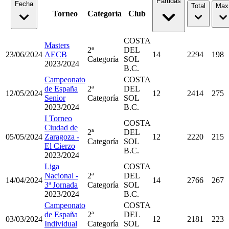
Partidas
Fecha
Total
Max
Torneo
Categoría
Club
COSTA
Masters
2ª
DEL
23/06/2024
AECB
14
2294
198
Categoría
SOL
2023/2024
B.C.
Campeonato
COSTA
de España
2ª
DEL
12/05/2024
12
2414
275
Senior
Categoría
SOL
2023/2024
B.C.
I Torneo
COSTA
Ciudad de
2ª
DEL
05/05/2024
Zaragoza -
12
2220
215
Categoría
SOL
El Cierzo
B.C.
2023/2024
Liga
COSTA
Nacional -
2ª
DEL
14/04/2024
14
2766
267
3ª Jornada
Categoría
SOL
2023/2024
B.C.
Campeonato
COSTA
de España
2ª
DEL
03/03/2024
12
2181
223
Individual
Categoría
SOL