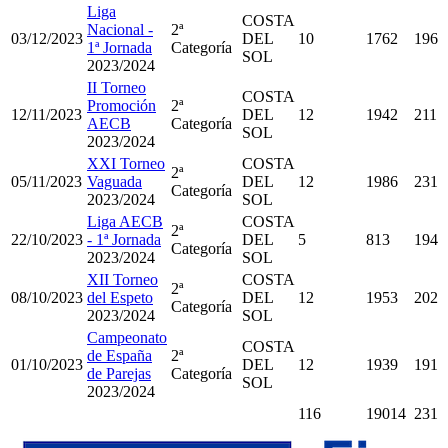
Liga
COSTA
Nacional -
2ª
03/12/2023
DEL
10
1762
196
1ª Jornada
Categoría
SOL
2023/2024
II Torneo
COSTA
Promoción
2ª
12/11/2023
DEL
12
1942
211
AECB
Categoría
SOL
2023/2024
XXI Torneo
COSTA
2ª
05/11/2023
Vaguada
DEL
12
1986
231
Categoría
2023/2024
SOL
Liga AECB
COSTA
2ª
22/10/2023
- 1ª Jornada
DEL
5
813
194
Categoría
2023/2024
SOL
XII Torneo
COSTA
2ª
08/10/2023
del Espeto
DEL
12
1953
202
Categoría
2023/2024
SOL
Campeonato
COSTA
de España
2ª
01/10/2023
DEL
12
1939
191
de Parejas
Categoría
SOL
2023/2024
116
19014
231