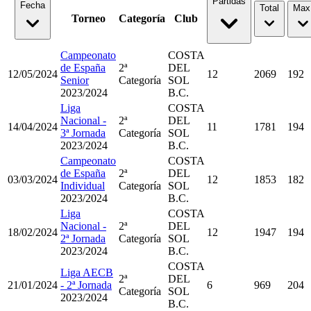
Partidas
Fecha
Total
Max
Torneo
Categoría
Club
Campeonato
COSTA
de España
2ª
DEL
12/05/2024
12
2069
192
Senior
Categoría
SOL
2023/2024
B.C.
Liga
COSTA
Nacional -
2ª
DEL
14/04/2024
11
1781
194
3ª Jornada
Categoría
SOL
2023/2024
B.C.
Campeonato
COSTA
de España
2ª
DEL
03/03/2024
12
1853
182
Individual
Categoría
SOL
2023/2024
B.C.
Liga
COSTA
Nacional -
2ª
DEL
18/02/2024
12
1947
194
2ª Jornada
Categoría
SOL
2023/2024
B.C.
COSTA
Liga AECB
2ª
DEL
21/01/2024
- 2ª Jornada
6
969
204
Categoría
SOL
2023/2024
B.C.