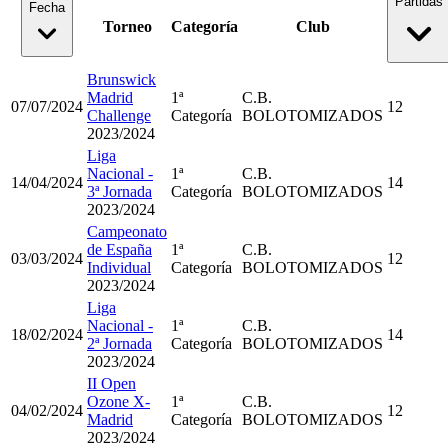
Partidas
Fecha
Torneo
Categoría
Club
Brunswick
Madrid
1ª
C.B.
07/07/2024
12
Challenge
Categoría
BOLOTOMIZADOS
2023/2024
Liga
Nacional -
1ª
C.B.
14/04/2024
14
3ª Jornada
Categoría
BOLOTOMIZADOS
2023/2024
Campeonato
de España
1ª
C.B.
03/03/2024
12
Individual
Categoría
BOLOTOMIZADOS
2023/2024
Liga
Nacional -
1ª
C.B.
18/02/2024
14
2ª Jornada
Categoría
BOLOTOMIZADOS
2023/2024
II Open
Ozone X-
1ª
C.B.
04/02/2024
12
Madrid
Categoría
BOLOTOMIZADOS
2023/2024