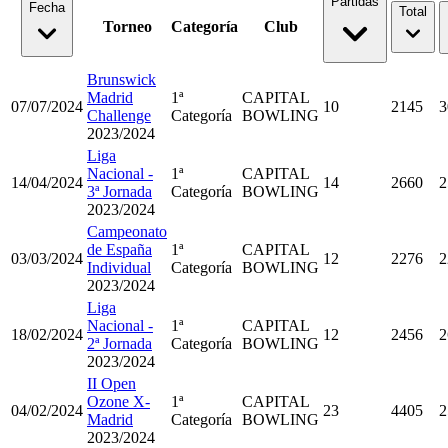
Partidas
Fecha
Total
Torneo
Categoría
Club
Brunswick
Madrid
1ª
CAPITAL
07/07/2024
10
2145
3
Challenge
Categoría
BOWLING
2023/2024
Liga
Nacional -
1ª
CAPITAL
14/04/2024
14
2660
2
3ª Jornada
Categoría
BOWLING
2023/2024
Campeonato
de España
1ª
CAPITAL
03/03/2024
12
2276
2
Individual
Categoría
BOWLING
2023/2024
Liga
Nacional -
1ª
CAPITAL
18/02/2024
12
2456
2
2ª Jornada
Categoría
BOWLING
2023/2024
II Open
Ozone X-
1ª
CAPITAL
04/02/2024
23
4405
2
Madrid
Categoría
BOWLING
2023/2024