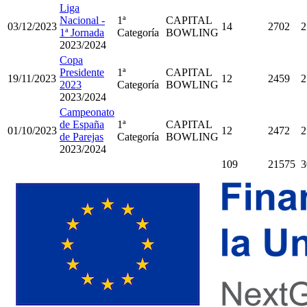
Liga
Nacional -
1ª
CAPITAL
03/12/2023
14
2702
2
1ª Jornada
Categoría
BOWLING
2023/2024
Copa
Presidente
1ª
CAPITAL
19/11/2023
12
2459
2
2023
Categoría
BOWLING
2023/2024
Campeonato
de España
1ª
CAPITAL
01/10/2023
12
2472
2
de Parejas
Categoría
BOWLING
2023/2024
109
21575
3