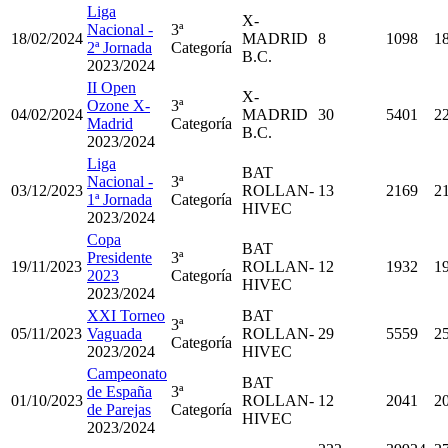
Liga
X-
Nacional -
3ª
18/02/2024
MADRID
8
1098
1
2ª Jornada
Categoría
B.C.
2023/2024
II Open
X-
Ozone X-
3ª
04/02/2024
MADRID
30
5401
2
Madrid
Categoría
B.C.
2023/2024
Liga
BAT
Nacional -
3ª
03/12/2023
ROLLAN-
13
2169
2
1ª Jornada
Categoría
HIVEC
2023/2024
Copa
BAT
Presidente
3ª
19/11/2023
ROLLAN-
12
1932
1
2023
Categoría
HIVEC
2023/2024
XXI Torneo
BAT
3ª
05/11/2023
Vaguada
ROLLAN-
29
5559
2
Categoría
2023/2024
HIVEC
Campeonato
BAT
de España
3ª
01/10/2023
ROLLAN-
12
2041
2
de Parejas
Categoría
HIVEC
2023/2024