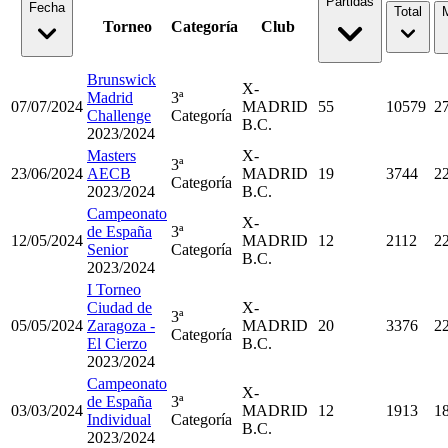
Partidas
Fecha
Total
Torneo
Categoría
Club
Brunswick
X-
Madrid
3ª
07/07/2024
MADRID
55
10579
2
Challenge
Categoría
B.C.
2023/2024
Masters
X-
3ª
23/06/2024
AECB
MADRID
19
3744
2
Categoría
2023/2024
B.C.
Campeonato
X-
de España
3ª
12/05/2024
MADRID
12
2112
2
Senior
Categoría
B.C.
2023/2024
I Torneo
Ciudad de
X-
3ª
05/05/2024
Zaragoza -
MADRID
20
3376
2
Categoría
El Cierzo
B.C.
2023/2024
Campeonato
X-
de España
3ª
03/03/2024
MADRID
12
1913
1
Individual
Categoría
B.C.
2023/2024