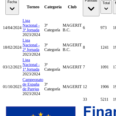
Partidas
Fecha
Total
Torneo
Categoría
Club
Liga
Nacional -
3ª
MAGERIT
14/04/2024
6
973
1
3ª Jornada
Categoría
B.C.
2023/2024
Liga
Nacional -
3ª
MAGERIT
18/02/2024
8
1241
1
2ª Jornada
Categoría
B.C.
2023/2024
Liga
Nacional -
3ª
03/12/2023
MAGERIT
7
1091
1
1ª Jornada
Categoría
2023/2024
Campeonato
de España
3ª
01/10/2023
MAGERIT
12
1906
1
de Parejas
Categoría
2023/2024
33
5211
1