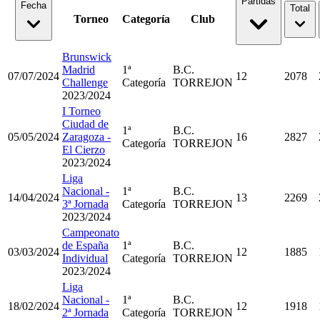
Partidas
Fecha
Total
Torneo
Categoría
Club
Brunswick
Madrid
1ª
B.C.
07/07/2024
12
2078
Challenge
Categoría
TORREJON
2023/2024
I Torneo
Ciudad de
1ª
B.C.
05/05/2024
Zaragoza -
16
2827
Categoría
TORREJON
El Cierzo
2023/2024
Liga
Nacional -
1ª
B.C.
14/04/2024
13
2269
3ª Jornada
Categoría
TORREJON
2023/2024
Campeonato
de España
1ª
B.C.
03/03/2024
12
1885
Individual
Categoría
TORREJON
2023/2024
Liga
Nacional -
1ª
B.C.
18/02/2024
12
1918
2ª Jornada
Categoría
TORREJON