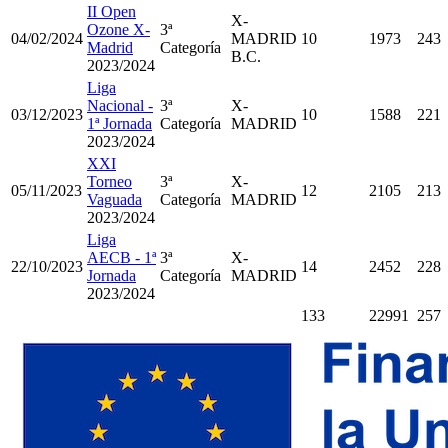
II Open
X-
Ozone X-
3ª
04/02/2024
MADRID
10
1973
243
Madrid
Categoría
B.C.
2023/2024
Liga
Nacional -
3ª
X-
03/12/2023
10
1588
221
1ª Jornada
Categoría
MADRID
2023/2024
XXI
Torneo
3ª
X-
05/11/2023
12
2105
213
Vaguada
Categoría
MADRID
2023/2024
Liga
AECB - 1ª
3ª
X-
22/10/2023
14
2452
228
Jornada
Categoría
MADRID
2023/2024
133
22991
257