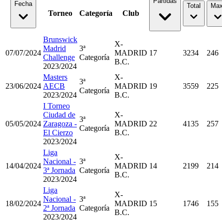
Partidas
Fecha
Total
Max
Torneo
Categoría
Club
Brunswick
X-
Madrid
3ª
07/07/2024
MADRID
17
3234
246
Challenge
Categoría
B.C.
2023/2024
Masters
X-
3ª
23/06/2024
AECB
MADRID
19
3559
225
Categoría
2023/2024
B.C.
I Torneo
Ciudad de
X-
3ª
05/05/2024
Zaragoza -
MADRID
22
4135
257
Categoría
El Cierzo
B.C.
2023/2024
Liga
X-
Nacional -
3ª
14/04/2024
MADRID
14
2199
214
3ª Jornada
Categoría
B.C.
2023/2024
Liga
X-
Nacional -
3ª
18/02/2024
MADRID
15
1746
155
2ª Jornada
Categoría
B.C.
2023/2024