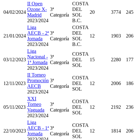
II Open
COSTA
Ozone X-
3ª
DEL
04/02/2024
20
3774
245
Madrid
Categoría
SOL
2023/2024
B.C.
Liga
COSTA
AECB - 2ª
3ª
DEL
21/01/2024
12
1903
206
Jornada
Categoría
SOL
2023/2024
B.C.
Liga
COSTA
Nacional -
3ª
03/12/2023
DEL
15
2280
177
1ª Jornada
Categoría
SOL
2023/2024
II Torneo
COSTA
Promoción
3ª
12/11/2023
DEL
12
2006
186
AECB
Categoría
SOL
2023/2024
XXI
COSTA
Torneo
3ª
05/11/2023
DEL
12
2192
236
Vaguada
Categoría
SOL
2023/2024
Liga
COSTA
AECB - 1ª
3ª
22/10/2023
DEL
12
1814
206
Jornada
Categoría
SOL
2023/2024