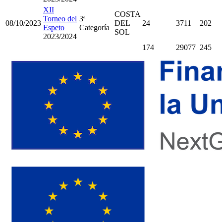
XII
COSTA
Torneo del
3ª
08/10/2023
DEL
24
3711
202
Espeto
Categoría
SOL
2023/2024
174
29077
245