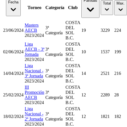
Partidas
Fecha
Total
Max.
Torneo
Categoría
Club
COSTA
Masters
3ª
DEL
23/06/2024
AECB
19
3229
224
Categoría
SOL
2023/2024
B.C.
Liga
COSTA
AECB - 3ª
3ª
DEL
02/06/2024
10
1537
199
Jornada
Categoría
SOL
2023/2024
B.C.
Liga
COSTA
Nacional -
3ª
DEL
14/04/2024
14
2521
216
3ª Jornada
Categoría
SOL
2023/2024
B.C.
III
COSTA
Promoción
3ª
DEL
25/02/2024
12
2289
28
AECB
Categoría
SOL
2023/2024
B.C.
Liga
COSTA
Nacional -
3ª
DEL
18/02/2024
12
1821
182
2ª Jornada
Categoría
SOL
2023/2024
B.C.