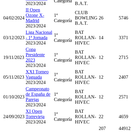
Categoría
2023/2024
B.A.T.
II Open
CLUB
Ozone X-
1ª
04/02/2024
BOWLING
26
5746
Madrid
Categoría
B.A.T.
2023/2024
Liga Nacional
BAT
1ª
03/12/2023
- 1ª Jornada
ROLLAN-
14
3371
Categoría
2023/2024
HIVEC
Copa
BAT
Presidente
1ª
19/11/2023
ROLLAN-
12
2715
2023
Categoría
HIVEC
2023/2024
XXI Torneo
BAT
1ª
05/11/2023
Vaguada
ROLLAN-
12
2407
Categoría
2023/2024
HIVEC
Campeonato
BAT
de España de
1ª
01/10/2023
ROLLAN-
12
2571
Parejas
Categoría
HIVEC
2023/2024
XI Open
BAT
1ª
24/09/2023
Torrevieja
ROLLAN-
22
4659
Categoría
2023/2024
HIVEC
207
44912