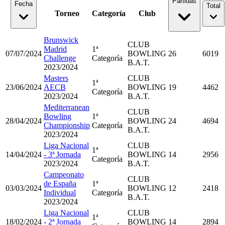
Partidas
Fecha
Total
Torneo
Categoría
Club
Brunswick
CLUB
Madrid
1ª
07/07/2024
BOWLING
26
6019
Challenge
Categoría
B.A.T.
2023/2024
Masters
CLUB
1ª
23/06/2024
AECB
BOWLING
19
4462
Categoría
2023/2024
B.A.T.
Mediterranean
CLUB
Bowling
1ª
28/04/2024
BOWLING
24
4694
Championship
Categoría
B.A.T.
2023/2024
Liga Nacional
CLUB
1ª
14/04/2024
- 3ª Jornada
BOWLING
14
2956
Categoría
2023/2024
B.A.T.
Campeonato
CLUB
de España
1ª
03/03/2024
BOWLING
12
2418
Individual
Categoría
B.A.T.
2023/2024
Liga Nacional
CLUB
1ª
18/02/2024
- 2ª Jornada
BOWLING
14
2894