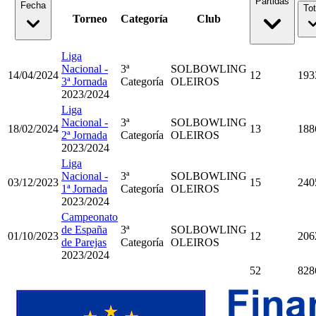
Partidas
Fecha
Tot
Torneo
Categoría
Club
Liga
Nacional -
3ª
SOLBOWLING
14/04/2024
12
193
3ª Jornada
Categoría
OLEIROS
2023/2024
Liga
Nacional -
3ª
SOLBOWLING
18/02/2024
13
188
2ª Jornada
Categoría
OLEIROS
2023/2024
Liga
Nacional -
3ª
SOLBOWLING
03/12/2023
15
240
1ª Jornada
Categoría
OLEIROS
2023/2024
Campeonato
de España
3ª
SOLBOWLING
01/10/2023
12
206
de Parejas
Categoría
OLEIROS
2023/2024
52
828