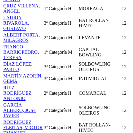
CRUZ VILLENA,
1ª Categoría
H
MOREAGA
12
ÁNGEL
LAURIA
BAT ROLLAN-
RIVAROLA,
3ª Categoría
H
12
HIVEC
GUSTAVO
ALBERT PORTA,
2ª Categoría
M
LEVANTE
12
MILAGROS
FRANCO
CAPITAL
BARRIOPEDRO,
1ª Categoría
M
12
BOWLING
TERESA
DÍAZ LÓPEZ,
SOLBOWLING
3ª Categoría
H
12
PABLO
OLEIROS
MARTÍN AZORÍN,
3ª Categoría
M
INDIVIDUAL
12
GEMA
RUIZ
RODRÍGUEZ,
2ª Categoría
H
COMARCAL
12
ANTONIO
GARCÍA
SOLBOWLING
ALBERO, JOSE
2ª Categoría
H
12
OLEIROS
JAVIER
RODRÍGUEZ
BAT ROLLAN-
FLEITAS, VICTOR
3ª Categoría
H
12
HIVEC
EMANUEL