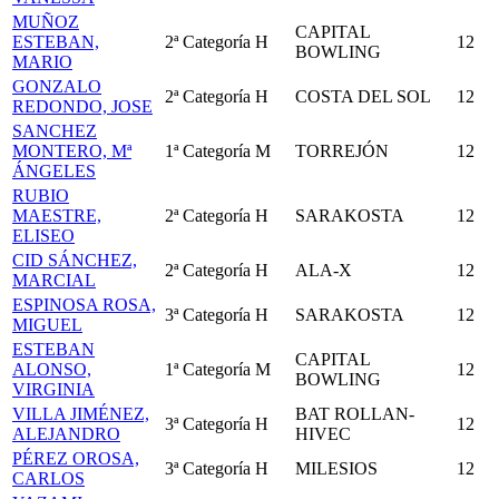
MUÑOZ
CAPITAL
ESTEBAN,
2ª Categoría
H
12
BOWLING
MARIO
GONZALO
2ª Categoría
H
COSTA DEL SOL
12
REDONDO, JOSE
SANCHEZ
MONTERO, Mª
1ª Categoría
M
TORREJÓN
12
ÁNGELES
RUBIO
MAESTRE,
2ª Categoría
H
SARAKOSTA
12
ELISEO
CID SÁNCHEZ,
2ª Categoría
H
ALA-X
12
MARCIAL
ESPINOSA ROSA,
3ª Categoría
H
SARAKOSTA
12
MIGUEL
ESTEBAN
CAPITAL
ALONSO,
1ª Categoría
M
12
BOWLING
VIRGINIA
VILLA JIMÉNEZ,
BAT ROLLAN-
3ª Categoría
H
12
ALEJANDRO
HIVEC
PÉREZ OROSA,
3ª Categoría
H
MILESIOS
12
CARLOS