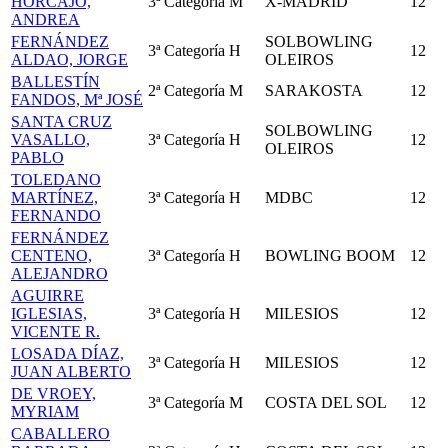
HORCAJO,
3ª Categoría
M
X-MADRID
12
ANDREA
FERNÁNDEZ
SOLBOWLING
3ª Categoría
H
12
ALDAO, JORGE
OLEIROS
BALLESTÍN
2ª Categoría
M
SARAKOSTA
12
FANDOS, Mª JOSÉ
SANTA CRUZ
SOLBOWLING
VASALLO,
3ª Categoría
H
12
OLEIROS
PABLO
TOLEDANO
MARTÍNEZ,
3ª Categoría
H
MDBC
12
FERNANDO
FERNÁNDEZ
CENTENO,
3ª Categoría
H
BOWLING BOOM
12
ALEJANDRO
AGUIRRE
IGLESIAS,
3ª Categoría
H
MILESIOS
12
VICENTE R.
LOSADA DÍAZ,
3ª Categoría
H
MILESIOS
12
JUAN ALBERTO
DE VROEY,
3ª Categoría
M
COSTA DEL SOL
12
MYRIAM
CABALLERO