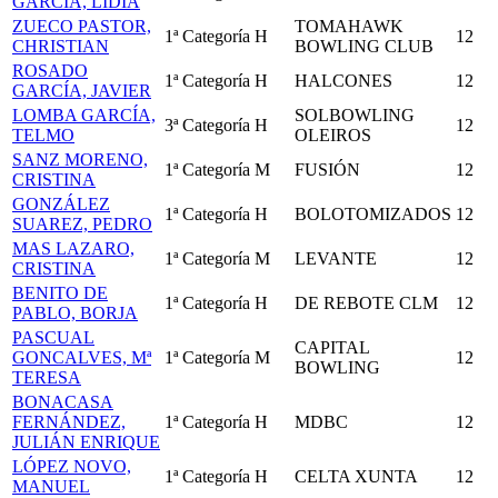
GARCÍA, LIDIA
ZUECO PASTOR,
TOMAHAWK
1ª Categoría
H
12
CHRISTIAN
BOWLING CLUB
ROSADO
1ª Categoría
H
HALCONES
12
GARCÍA, JAVIER
LOMBA GARCÍA,
SOLBOWLING
3ª Categoría
H
12
TELMO
OLEIROS
SANZ MORENO,
1ª Categoría
M
FUSIÓN
12
CRISTINA
GONZÁLEZ
1ª Categoría
H
BOLOTOMIZADOS
12
SUAREZ, PEDRO
MAS LAZARO,
1ª Categoría
M
LEVANTE
12
CRISTINA
BENITO DE
1ª Categoría
H
DE REBOTE CLM
12
PABLO, BORJA
PASCUAL
CAPITAL
GONCALVES, Mª
1ª Categoría
M
12
BOWLING
TERESA
BONACASA
FERNÁNDEZ,
1ª Categoría
H
MDBC
12
JULIÁN ENRIQUE
LÓPEZ NOVO,
1ª Categoría
H
CELTA XUNTA
12
MANUEL