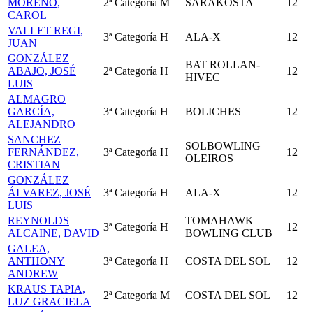
MORENO,
2ª Categoría
M
SARAKOSTA
12
CAROL
VALLET REGI,
3ª Categoría
H
ALA-X
12
JUAN
GONZÁLEZ
BAT ROLLAN-
ABAJO, JOSÉ
2ª Categoría
H
12
HIVEC
LUIS
ALMAGRO
GARCÍA,
3ª Categoría
H
BOLICHES
12
ALEJANDRO
SANCHEZ
SOLBOWLING
FERNÁNDEZ,
3ª Categoría
H
12
OLEIROS
CRISTIAN
GONZÁLEZ
ÁLVAREZ, JOSÉ
3ª Categoría
H
ALA-X
12
LUIS
REYNOLDS
TOMAHAWK
3ª Categoría
H
12
ALCAINE, DAVID
BOWLING CLUB
GALEA,
ANTHONY
3ª Categoría
H
COSTA DEL SOL
12
ANDREW
KRAUS TAPIA,
2ª Categoría
M
COSTA DEL SOL
12
LUZ GRACIELA