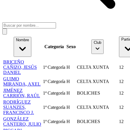
Parti
Nombre
Club
Categoría
Sexo
BRICEÑO
CAÑIZO, JESÚS
1ª Categoría
H
CELTA XUNTA
12
DANIEL
GUIMO
1ª Categoría
H
CELTA XUNTA
12
MIRANDA, AXEL
JIMÉNEZ
1ª Categoría
H
BOLICHES
12
CARRIÓN, RAÚL
RODRÍGUEZ
SUANZES,
1ª Categoría
H
CELTA XUNTA
12
FRANCISCO J.
GONZÁLEZ
1ª Categoría
H
BOLICHES
12
CANTERO, JULIO