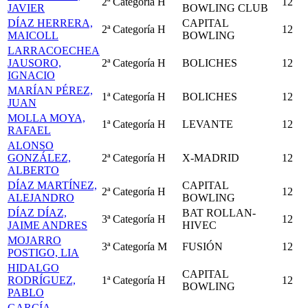
2ª Categoría
H
12
JAVIER
BOWLING CLUB
DÍAZ HERRERA,
CAPITAL
2ª Categoría
H
12
MAICOLL
BOWLING
LARRACOECHEA
JAUSORO,
2ª Categoría
H
BOLICHES
12
IGNACIO
MARÍAN PÉREZ,
1ª Categoría
H
BOLICHES
12
JUAN
MOLLA MOYA,
1ª Categoría
H
LEVANTE
12
RAFAEL
ALONSO
GONZÁLEZ,
2ª Categoría
H
X-MADRID
12
ALBERTO
DÍAZ MARTÍNEZ,
CAPITAL
2ª Categoría
H
12
ALEJANDRO
BOWLING
DÍAZ DÍAZ,
BAT ROLLAN-
3ª Categoría
H
12
JAIME ANDRES
HIVEC
MOJARRO
3ª Categoría
M
FUSIÓN
12
POSTIGO, LIA
HIDALGO
CAPITAL
RODRÍGUEZ,
1ª Categoría
H
12
BOWLING
PABLO
GARCÍA