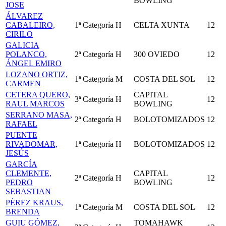
BOWLING
JOSE
ÁLVAREZ
CABALEIRO,
1ª Categoría
H
CELTA XUNTA
12
CIRILO
GALICIA
POLANCO,
2ª Categoría
H
300 OVIEDO
12
ÁNGEL EMIRO
LOZANO ORTIZ,
1ª Categoría
M
COSTA DEL SOL
12
CARMEN
CETERA QUERO,
CAPITAL
3ª Categoría
H
12
RAUL MARCOS
BOWLING
SERRANO MASA,
2ª Categoría
H
BOLOTOMIZADOS
12
RAFAEL
PUENTE
RIVADOMAR,
1ª Categoría
H
BOLOTOMIZADOS
12
JESÚS
GARCÍA
CLEMENTE,
CAPITAL
2ª Categoría
H
12
PEDRO
BOWLING
SEBASTIAN
PÉREZ KRAUS,
1ª Categoría
M
COSTA DEL SOL
12
BRENDA
GUIU GÓMEZ,
TOMAHAWK