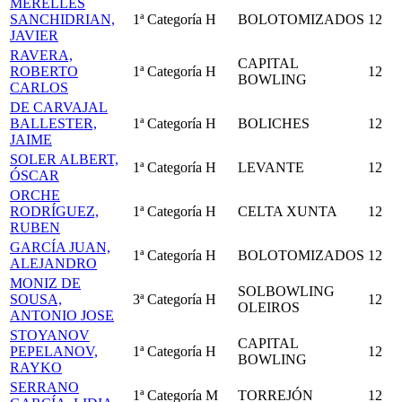
MERELLES
SANCHIDRIAN,
1ª Categoría
H
BOLOTOMIZADOS
12
JAVIER
RAVERA,
CAPITAL
ROBERTO
1ª Categoría
H
12
BOWLING
CARLOS
DE CARVAJAL
BALLESTER,
1ª Categoría
H
BOLICHES
12
JAIME
SOLER ALBERT,
1ª Categoría
H
LEVANTE
12
ÓSCAR
ORCHE
RODRÍGUEZ,
1ª Categoría
H
CELTA XUNTA
12
RUBEN
GARCÍA JUAN,
1ª Categoría
H
BOLOTOMIZADOS
12
ALEJANDRO
MONIZ DE
SOLBOWLING
SOUSA,
3ª Categoría
H
12
OLEIROS
ANTONIO JOSE
STOYANOV
CAPITAL
PEPELANOV,
1ª Categoría
H
12
BOWLING
RAYKO
SERRANO
1ª Categoría
M
TORREJÓN
12