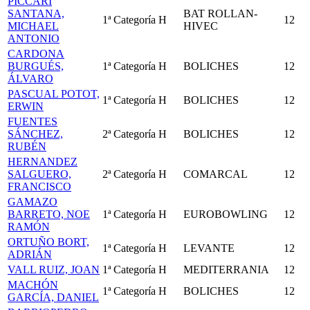
PICCARI
SANTANA,
BAT ROLLAN-
1ª Categoría
H
12
MICHAEL
HIVEC
ANTONIO
CARDONA
BURGUÉS,
1ª Categoría
H
BOLICHES
12
ÁLVARO
PASCUAL POTOT,
1ª Categoría
H
BOLICHES
12
ERWIN
FUENTES
SÁNCHEZ,
2ª Categoría
H
BOLICHES
12
RUBÉN
HERNANDEZ
SALGUERO,
2ª Categoría
H
COMARCAL
12
FRANCISCO
GAMAZO
BARRETO, NOE
1ª Categoría
H
EUROBOWLING
12
RAMÓN
ORTUÑO BORT,
1ª Categoría
H
LEVANTE
12
ADRIÁN
VALL RUIZ, JOAN
1ª Categoría
H
MEDITERRANIA
12
MACHÓN
1ª Categoría
H
BOLICHES
12
GARCÍA, DANIEL