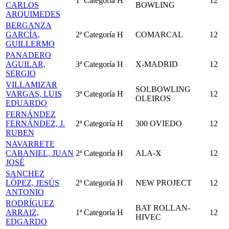
1ª Categoría
H
12
CARLOS
BOWLING
ARQUIMEDES
BERGANZA
GARCÍA,
2ª Categoría
H
COMARCAL
12
GUILLERMO
PANADERO
AGUILAR,
3ª Categoría
H
X-MADRID
12
SERGIO
VILLAMIZAR
SOLBOWLING
VARGAS, LUIS
3ª Categoría
H
12
OLEIROS
EDUARDO
FERNÁNDEZ
FERNÁNDEZ, J.
2ª Categoría
H
300 OVIEDO
12
RUBEN
NAVARRETE
CABANIEL, JUAN
2ª Categoría
H
ALA-X
12
JOSÉ
SANCHEZ
LÓPEZ, JESÚS
2ª Categoría
H
NEW PROJECT
12
ANTONIO
RODRÍGUEZ
BAT ROLLAN-
ARRAIZ,
1ª Categoría
H
12
HIVEC
EDGARDO