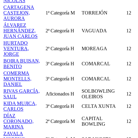
NICOLÁS
CARTAGENA
CASTEJON,
1ª Categoría
M
TORREJÓN
12
AURORA
ÁLVAREZ
HERNÁNDEZ,
2ª Categoría
H
VAGUADA
12
JUAN CARLOS
HURTADO
VENTURA,
2ª Categoría
H
MOREAGA
12
JORGE
BOIRA BUISAN,
3ª Categoría
H
COMARCAL
12
BENITO
COMERMA
MONTELLS,
3ª Categoría
H
COMARCAL
12
DANIEL
RIVAS GARCÍA,
SOLBOWLING
Aficionados
H
12
SAUL
OLEIROS
KIDA MUJICA,
3ª Categoría
H
CELTA XUNTA
12
CARLOS
DÍAZ
CAPITAL
CORONADO,
2ª Categoría
M
12
BOWLING
MARINA
ZAVALA