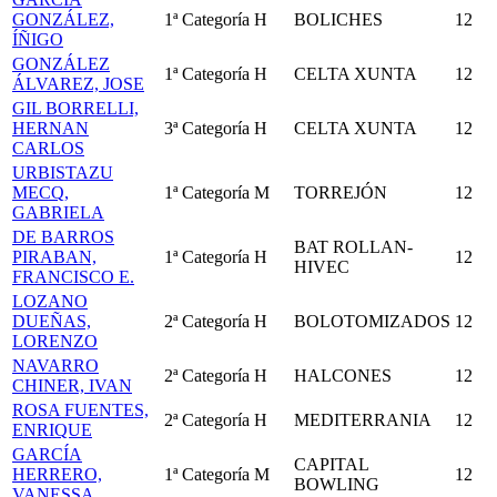
GONZÁLEZ,
1ª Categoría
H
BOLICHES
12
ÍÑIGO
GONZÁLEZ
1ª Categoría
H
CELTA XUNTA
12
ÁLVAREZ, JOSE
GIL BORRELLI,
HERNAN
3ª Categoría
H
CELTA XUNTA
12
CARLOS
URBISTAZU
MECQ,
1ª Categoría
M
TORREJÓN
12
GABRIELA
DE BARROS
BAT ROLLAN-
PIRABAN,
1ª Categoría
H
12
HIVEC
FRANCISCO E.
LOZANO
DUEÑAS,
2ª Categoría
H
BOLOTOMIZADOS
12
LORENZO
NAVARRO
2ª Categoría
H
HALCONES
12
CHINER, IVAN
ROSA FUENTES,
2ª Categoría
H
MEDITERRANIA
12
ENRIQUE
GARCÍA
CAPITAL
HERRERO,
1ª Categoría
M
12
BOWLING
VANESSA