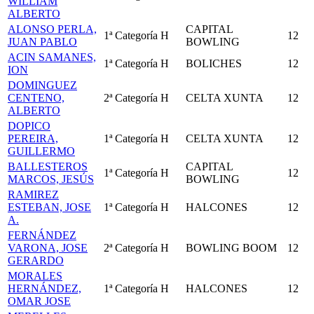
WILLIAM
ALBERTO
ALONSO PERLA,
CAPITAL
1ª Categoría
H
12
JUAN PABLO
BOWLING
ACIN SAMANES,
1ª Categoría
H
BOLICHES
12
ION
DOMINGUEZ
CENTENO,
2ª Categoría
H
CELTA XUNTA
12
ALBERTO
DOPICO
PEREIRA,
1ª Categoría
H
CELTA XUNTA
12
GUILLERMO
BALLESTEROS
CAPITAL
1ª Categoría
H
12
MARCOS, JESÚS
BOWLING
RAMIREZ
ESTEBAN, JOSE
1ª Categoría
H
HALCONES
12
A.
FERNÁNDEZ
VARONA, JOSE
2ª Categoría
H
BOWLING BOOM
12
GERARDO
MORALES
HERNÁNDEZ,
1ª Categoría
H
HALCONES
12
OMAR JOSE