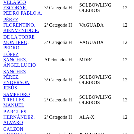
VELASCO
SOLBOWLING
ESCOBAR,
3ª Categoría
H
12
OLEIROS
PEDRO PABLO A.
PÉREZ
FLORENTINO,
2ª Categoría
H
VAGUADA
12
BIENVENIDO E.
DE LA TORRE
MONTERO,
3ª Categoría
H
VAGUADA
12
PEDRO
LÓPEZ
SANCHEZ,
Aficionados
H
MDBC
12
ÁNGEL LUCIO
SANCHEZ
PÉREZ,
SOLBOWLING
3ª Categoría
H
12
ENDERSON
OLEIROS
JESÚS
SAMPEDRO
SOLBOWLING
TRELLES,
2ª Categoría
H
12
OLEIROS
MANUEL
BARGUES
HERNÁNDEZ,
2ª Categoría
H
ALA-X
12
ÁLVARO
CALZON