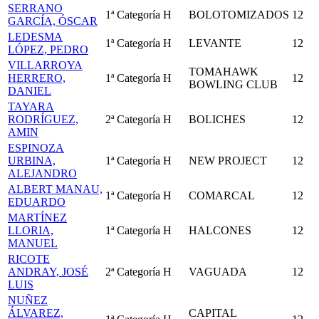
SERRANO
1ª Categoría
H
BOLOTOMIZADOS
12
GARCÍA, ÓSCAR
LEDESMA
1ª Categoría
H
LEVANTE
12
LÓPEZ, PEDRO
VILLARROYA
TOMAHAWK
HERRERO,
1ª Categoría
H
12
BOWLING CLUB
DANIEL
TAYARA
RODRÍGUEZ,
2ª Categoría
H
BOLICHES
12
AMIN
ESPINOZA
URBINA,
1ª Categoría
H
NEW PROJECT
12
ALEJANDRO
ALBERT MANAU,
1ª Categoría
H
COMARCAL
12
EDUARDO
MARTÍNEZ
LLORIA,
1ª Categoría
H
HALCONES
12
MANUEL
RICOTE
ANDRAY, JOSÉ
2ª Categoría
H
VAGUADA
12
LUIS
NUÑEZ
ÁLVAREZ,
CAPITAL