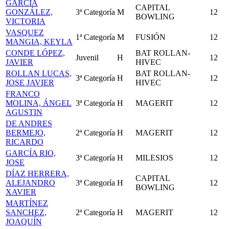
GARCÍA
CAPITAL
GONZÁLEZ,
3ª Categoría
M
12
BOWLING
VICTORIA
VASQUEZ
1ª Categoría
M
FUSIÓN
12
MANGIA, KEYLA
CONDE LÓPEZ,
BAT ROLLAN-
Juvenil
H
12
JAVIER
HIVEC
ROLLAN LUCAS,
BAT ROLLAN-
3ª Categoría
H
12
JOSE JAVIER
HIVEC
FRANCO
MOLINA, ÁNGEL
3ª Categoría
H
MAGERIT
12
AGUSTIN
DE ANDRES
BERMEJO,
2ª Categoría
H
MAGERIT
12
RICARDO
GARCÍA RIO,
3ª Categoría
H
MILESIOS
12
JOSE
DÍAZ HERRERA,
CAPITAL
ALEJANDRO
3ª Categoría
H
12
BOWLING
XAVIER
MARTÍNEZ
SANCHEZ,
2ª Categoría
H
MAGERIT
12
JOAQUÍN