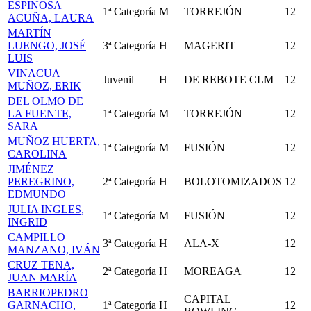
ESPINOSA
1ª Categoría
M
TORREJÓN
12
ACUÑA, LAURA
MARTÍN
LUENGO, JOSÉ
3ª Categoría
H
MAGERIT
12
LUIS
VINACUA
Juvenil
H
DE REBOTE CLM
12
MUÑOZ, ERIK
DEL OLMO DE
LA FUENTE,
1ª Categoría
M
TORREJÓN
12
SARA
MUÑOZ HUERTA,
1ª Categoría
M
FUSIÓN
12
CAROLINA
JIMÉNEZ
PEREGRINO,
2ª Categoría
H
BOLOTOMIZADOS
12
EDMUNDO
JULIA INGLES,
1ª Categoría
M
FUSIÓN
12
INGRID
CAMPILLO
3ª Categoría
H
ALA-X
12
MANZANO, IVÁN
CRUZ TENA,
2ª Categoría
H
MOREAGA
12
JUAN MARÍA
BARRIOPEDRO
CAPITAL
GARNACHO,
1ª Categoría
H
12