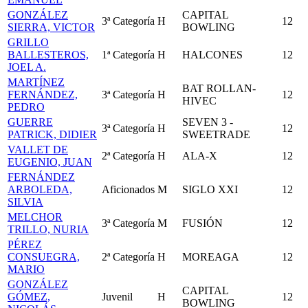
GONZÁLEZ
CAPITAL
3ª Categoría
H
12
SIERRA, VICTOR
BOWLING
GRILLO
BALLESTEROS,
1ª Categoría
H
HALCONES
12
JOEL A.
MARTÍNEZ
BAT ROLLAN-
FERNÁNDEZ,
3ª Categoría
H
12
HIVEC
PEDRO
GUERRE
SEVEN 3 -
3ª Categoría
H
12
PATRICK, DIDIER
SWEETRADE
VALLET DE
2ª Categoría
H
ALA-X
12
EUGENIO, JUAN
FERNÁNDEZ
ARBOLEDA,
Aficionados
M
SIGLO XXI
12
SILVIA
MELCHOR
3ª Categoría
M
FUSIÓN
12
TRILLO, NURIA
PÉREZ
CONSUEGRA,
2ª Categoría
H
MOREAGA
12
MARIO
GONZÁLEZ
CAPITAL
GÓMEZ,
Juvenil
H
12
BOWLING