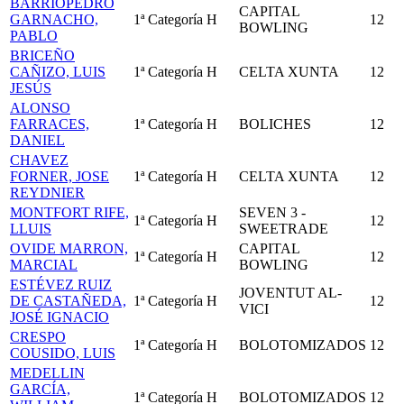
BARRIOPEDRO
CAPITAL
GARNACHO,
1ª Categoría
H
12
BOWLING
PABLO
BRICEÑO
CAÑIZO, LUIS
1ª Categoría
H
CELTA XUNTA
12
JESÚS
ALONSO
FARRACES,
1ª Categoría
H
BOLICHES
12
DANIEL
CHAVEZ
FORNER, JOSE
1ª Categoría
H
CELTA XUNTA
12
REYDNIER
MONTFORT RIFE,
SEVEN 3 -
1ª Categoría
H
12
LLUIS
SWEETRADE
OVIDE MARRON,
CAPITAL
1ª Categoría
H
12
MARCIAL
BOWLING
ESTÉVEZ RUIZ
JOVENTUT AL-
DE CASTAÑEDA,
1ª Categoría
H
12
VICI
JOSÉ IGNACIO
CRESPO
1ª Categoría
H
BOLOTOMIZADOS
12
COUSIDO, LUIS
MEDELLIN
GARCÍA,
1ª Categoría
H
BOLOTOMIZADOS
12