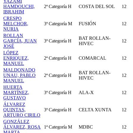
YAZAMI
HAMDOUCHI,
2ª Categoría
H
COSTA DEL SOL
12
IBRAHIM
CRESPO
MELCHOR,
3ª Categoría
M
FUSIÓN
12
NURIA
ROLLAN
BAT ROLLAN-
GARCÍA, JUAN
3ª Categoría
H
12
HIVEC
JOSÉ
LÓPEZ
ENRIQUEZ,
2ª Categoría
H
COMARCAL
12
MANUEL
MALDONADO
BAT ROLLAN-
UNAU, PABLO
2ª Categoría
H
12
HIVEC
MANUEL
HUERTA
MARTÍNEZ,
3ª Categoría
H
ALA-X
12
GUSTAVO
ÁLVAREZ
QUINTAS,
3ª Categoría
H
CELTA XUNTA
12
ARTURO CIRILO
GONZÁLEZ
ÁLVAREZ, ROSA
1ª Categoría
M
MDBC
12
MARTA