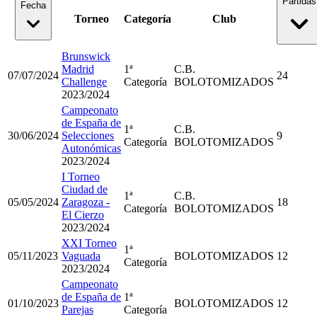
Partidas
Fecha
Torneo
Categoría
Club
Brunswick
Madrid
1ª
C.B.
07/07/2024
24
Challenge
Categoría
BOLOTOMIZADOS
2023/2024
Campeonato
de España de
1ª
C.B.
30/06/2024
Selecciones
9
Categoría
BOLOTOMIZADOS
Autonómicas
2023/2024
I Torneo
Ciudad de
1ª
C.B.
05/05/2024
Zaragoza -
18
Categoría
BOLOTOMIZADOS
El Cierzo
2023/2024
XXI Torneo
1ª
05/11/2023
Vaguada
BOLOTOMIZADOS
12
Categoría
2023/2024
Campeonato
de España de
1ª
01/10/2023
BOLOTOMIZADOS
12
Parejas
Categoría