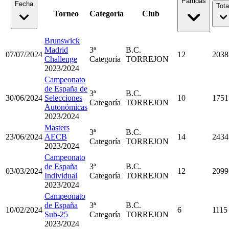
Partidas
Fecha
Tota
Torneo
Categoría
Club
Brunswick
Madrid
3ª
B.C.
07/07/2024
12
2038
Challenge
Categoría
TORREJON
2023/2024
Campeonato
de España de
3ª
B.C.
30/06/2024
Selecciones
10
1751
Categoría
TORREJON
Autonómicas
2023/2024
Masters
3ª
B.C.
23/06/2024
AECB
14
2434
Categoría
TORREJON
2023/2024
Campeonato
de España
3ª
B.C.
03/03/2024
12
2099
Individual
Categoría
TORREJON
2023/2024
Campeonato
de España
3ª
B.C.
10/02/2024
6
1115
Sub-25
Categoría
TORREJON
2023/2024