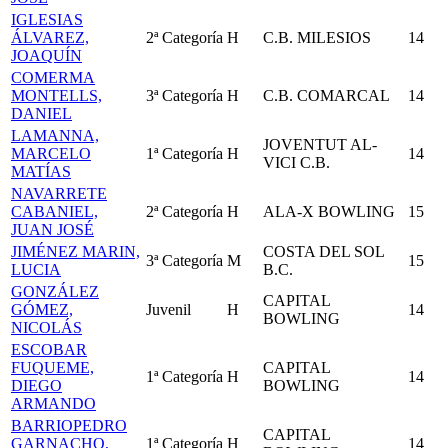
IGLESIAS
ÁLVAREZ,
2ª Categoría
H
C.B. MILESIOS
14
JOAQUÍN
COMERMA
MONTELLS,
3ª Categoría
H
C.B. COMARCAL
14
DANIEL
LAMANNA,
JOVENTUT AL-
MARCELO
1ª Categoría
H
14
VICI C.B.
MATÍAS
NAVARRETE
CABANIEL,
2ª Categoría
H
ALA-X BOWLING
15
JUAN JOSÉ
JIMÉNEZ MARIN,
COSTA DEL SOL
3ª Categoría
M
15
LUCIA
B.C.
GONZÁLEZ
CAPITAL
GÓMEZ,
Juvenil
H
14
BOWLING
NICOLÁS
ESCOBAR
FUQUEME,
CAPITAL
1ª Categoría
H
14
DIEGO
BOWLING
ARMANDO
BARRIOPEDRO
CAPITAL
GARNACHO,
1ª Categoría
H
14