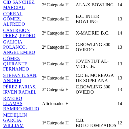
CID SÁNCHEZ,
2ª Categoría
H
ALA-X BOWLING
14
MARCIAL
CORRAL
B.C. INTER
GÓMEZ,
3ª Categoría
H
13
BOWLING
ALFREDO
CASTREJON
3ª Categoría
H
X-MADRID B.C.
14
PÉREZ, PEDRO
GALICIA
C.BOWLING 300
POLANCO,
2ª Categoría
H
13
OVIEDO
ÁNGEL EMIRO
GÓMEZ
JOVENTUT AL-
QUIRANTE,
1ª Categoría
H
13
VICI C.B.
FERNANDO
STEFAN IUSAN,
C.D.B. MOREAGA
2ª Categoría
H
13
ANDREI
DE SOPELANA
PÉREZ FARIAS,
C.BOWLING 300
3ª Categoría
H
13
IRVEN RAFAEL
OVIEDO
RIVEIRO
LLAMAS,
Aficionados
H
14
RAMIRO EMILIO
MEDELLIN
GARCÍA,
C.B.
1ª Categoría
H
12
WILLIAM
BOLOTOMIZADOS