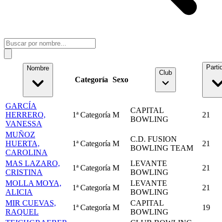
Parti
Nombre
Club
Categoría
Sexo
GARCÍA
CAPITAL
HERRERO,
1ª Categoría
M
21
BOWLING
VANESSA
MUÑOZ
C.D. FUSION
HUERTA,
1ª Categoría
M
21
BOWLING TEAM
CAROLINA
MAS LAZARO,
LEVANTE
1ª Categoría
M
21
CRISTINA
BOWLING
MOLLA MOYA,
LEVANTE
1ª Categoría
M
21
ALICIA
BOWLING
MIR CUEVAS,
CAPITAL
1ª Categoría
M
19
RAQUEL
BOWLING