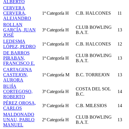
ALBERTO
CERVERA
CERVERA,
1ª Categoría
H
C.B. HALCONES
11
ALEJANDRO
ROLLAN
CLUB BOWLING
GARCÍA, JUAN
3ª Categoría
H
13
B.A.T.
JOSÉ
LEDESMA
1ª Categoría
H
C.B. HALCONES
12
LÓPEZ, PEDRO
DE BARROS
CLUB BOWLING
PIRABAN,
1ª Categoría
H
13
B.A.T.
FRANCISCO E.
CARTAGENA
CASTEJON,
1ª Categoría
M
B.C. TORREJON
13
AURORA
BUJÍA
COSTA DEL SOL
CORTEGOSO,
3ª Categoría
H
14
B.C.
ROBERTO
PÉREZ OROSA,
3ª Categoría
H
C.B. MILESIOS
14
CARLOS
MALDONADO
CLUB BOWLING
UNAU, PABLO
2ª Categoría
H
13
B.A.T.
MANUEL