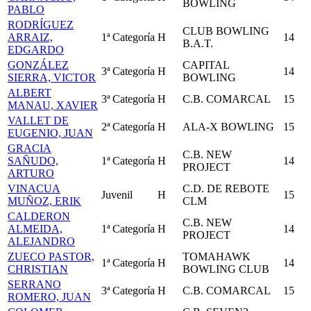
BOWLING
PABLO
RODRÍGUEZ
CLUB BOWLING
ARRAIZ,
1ª Categoría
H
14
B.A.T.
EDGARDO
GONZÁLEZ
CAPITAL
3ª Categoría
H
14
SIERRA, VICTOR
BOWLING
ALBERT
3ª Categoría
H
C.B. COMARCAL
15
MANAU, XAVIER
VALLET DE
2ª Categoría
H
ALA-X BOWLING
15
EUGENIO, JUAN
GRACIA
C.B. NEW
SAÑUDO,
1ª Categoría
H
14
PROJECT
ARTURO
VINACUA
C.D. DE REBOTE
Juvenil
H
15
MUÑOZ, ERIK
CLM
CALDERON
C.B. NEW
ALMEIDA,
1ª Categoría
H
14
PROJECT
ALEJANDRO
ZUECO PASTOR,
TOMAHAWK
1ª Categoría
H
14
CHRISTIAN
BOWLING CLUB
SERRANO
3ª Categoría
H
C.B. COMARCAL
15
ROMERO, JUAN