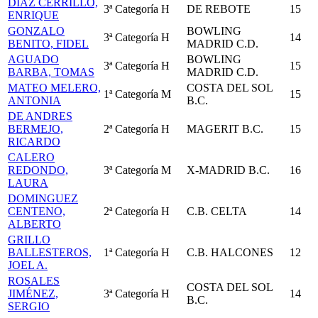
DÍAZ CERRILLO,
3ª Categoría
H
DE REBOTE
15
ENRIQUE
GONZALO
BOWLING
3ª Categoría
H
14
BENITO, FIDEL
MADRID C.D.
AGUADO
BOWLING
3ª Categoría
H
15
BARBA, TOMAS
MADRID C.D.
MATEO MELERO,
COSTA DEL SOL
1ª Categoría
M
15
ANTONIA
B.C.
DE ANDRES
BERMEJO,
2ª Categoría
H
MAGERIT B.C.
15
RICARDO
CALERO
REDONDO,
3ª Categoría
M
X-MADRID B.C.
16
LAURA
DOMINGUEZ
CENTENO,
2ª Categoría
H
C.B. CELTA
14
ALBERTO
GRILLO
BALLESTEROS,
1ª Categoría
H
C.B. HALCONES
12
JOEL A.
ROSALES
COSTA DEL SOL
JIMÉNEZ,
3ª Categoría
H
14
B.C.
SERGIO