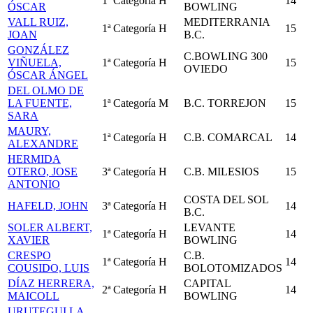
1ª Categoría
H
14
ÓSCAR
BOWLING
VALL RUIZ,
MEDITERRANIA
1ª Categoría
H
15
JOAN
B.C.
GONZÁLEZ
C.BOWLING 300
VIÑUELA,
1ª Categoría
H
15
OVIEDO
ÓSCAR ÁNGEL
DEL OLMO DE
LA FUENTE,
1ª Categoría
M
B.C. TORREJON
15
SARA
MAURY,
1ª Categoría
H
C.B. COMARCAL
14
ALEXANDRE
HERMIDA
OTERO, JOSE
3ª Categoría
H
C.B. MILESIOS
15
ANTONIO
COSTA DEL SOL
HAFELD, JOHN
3ª Categoría
H
14
B.C.
SOLER ALBERT,
LEVANTE
1ª Categoría
H
14
XAVIER
BOWLING
CRESPO
C.B.
1ª Categoría
H
14
COUSIDO, LUIS
BOLOTOMIZADOS
DÍAZ HERRERA,
CAPITAL
2ª Categoría
H
14
MAICOLL
BOWLING
URUTEGUI LA