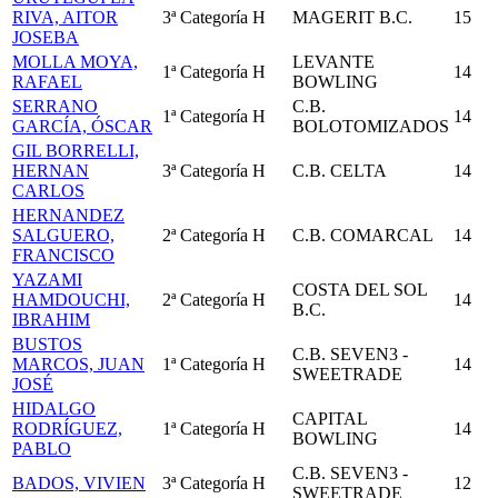
RIVA, AITOR
3ª Categoría
H
MAGERIT B.C.
15
JOSEBA
MOLLA MOYA,
LEVANTE
1ª Categoría
H
14
RAFAEL
BOWLING
SERRANO
C.B.
1ª Categoría
H
14
GARCÍA, ÓSCAR
BOLOTOMIZADOS
GIL BORRELLI,
HERNAN
3ª Categoría
H
C.B. CELTA
14
CARLOS
HERNANDEZ
SALGUERO,
2ª Categoría
H
C.B. COMARCAL
14
FRANCISCO
YAZAMI
COSTA DEL SOL
HAMDOUCHI,
2ª Categoría
H
14
B.C.
IBRAHIM
BUSTOS
C.B. SEVEN3 -
MARCOS, JUAN
1ª Categoría
H
14
SWEETRADE
JOSÉ
HIDALGO
CAPITAL
RODRÍGUEZ,
1ª Categoría
H
14
BOWLING
PABLO
C.B. SEVEN3 -
BADOS, VIVIEN
3ª Categoría
H
12
SWEETRADE