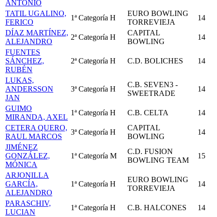
ANTONIO
TATIL UGALINO,
EURO BOWLING
1ª Categoría
H
14
FERICO
TORREVIEJA
DÍAZ MARTÍNEZ,
CAPITAL
2ª Categoría
H
14
ALEJANDRO
BOWLING
FUENTES
SÁNCHEZ,
2ª Categoría
H
C.D. BOLICHES
14
RUBÉN
LUKAS,
C.B. SEVEN3 -
ANDERSSON
3ª Categoría
H
14
SWEETRADE
JAN
GUIMO
1ª Categoría
H
C.B. CELTA
14
MIRANDA, AXEL
CETERA QUERO,
CAPITAL
3ª Categoría
H
14
RAUL MARCOS
BOWLING
JIMÉNEZ
C.D. FUSION
GONZÁLEZ,
1ª Categoría
M
15
BOWLING TEAM
MÓNICA
ARJONILLA
EURO BOWLING
GARCÍA,
1ª Categoría
H
14
TORREVIEJA
ALEJANDRO
PARASCHIV,
1ª Categoría
H
C.B. HALCONES
14
LUCIAN