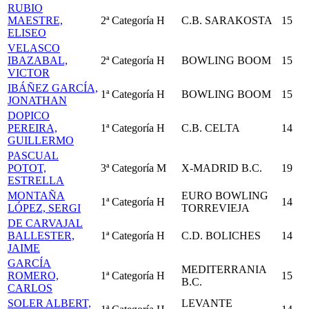
RUBIO
MAESTRE,
2ª Categoría
H
C.B. SARAKOSTA
15
ELISEO
VELASCO
IBAZABAL,
2ª Categoría
H
BOWLING BOOM
15
VICTOR
IBÁÑEZ GARCÍA,
1ª Categoría
H
BOWLING BOOM
15
JONATHAN
DOPICO
PEREIRA,
1ª Categoría
H
C.B. CELTA
14
GUILLERMO
PASCUAL
POTOT,
3ª Categoría
M
X-MADRID B.C.
19
ESTRELLA
MONTAÑA
EURO BOWLING
1ª Categoría
H
14
LÓPEZ, SERGI
TORREVIEJA
DE CARVAJAL
BALLESTER,
1ª Categoría
H
C.D. BOLICHES
14
JAIME
GARCÍA
MEDITERRANIA
ROMERO,
1ª Categoría
H
15
B.C.
CARLOS
SOLER ALBERT,
LEVANTE