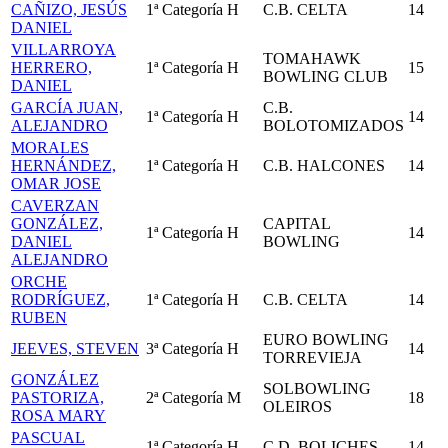
CAÑIZO, JESÚS
1ª Categoría
H
C.B. CELTA
14
DANIEL
VILLARROYA
TOMAHAWK
HERRERO,
1ª Categoría
H
15
BOWLING CLUB
DANIEL
GARCÍA JUAN,
C.B.
1ª Categoría
H
14
ALEJANDRO
BOLOTOMIZADOS
MORALES
HERNÁNDEZ,
1ª Categoría
H
C.B. HALCONES
14
OMAR JOSE
CAVERZAN
GONZÁLEZ,
CAPITAL
1ª Categoría
H
14
DANIEL
BOWLING
ALEJANDRO
ORCHE
RODRÍGUEZ,
1ª Categoría
H
C.B. CELTA
14
RUBEN
EURO BOWLING
JEEVES, STEVEN
3ª Categoría
H
14
TORREVIEJA
GONZÁLEZ
SOLBOWLING
PASTORIZA,
2ª Categoría
M
18
OLEIROS
ROSA MARY
PASCUAL
1ª Categoría
H
C.D. BOLICHES
14