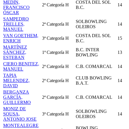
MEDÍN,
COSTA DEL SOL
2ª Categoría
H
14
FRANCISCO
B.C.
ÓSCAR
SAMPEDRO
SOLBOWLING
TRELLES,
2ª Categoría
H
14
OLEIROS
MANUEL
VAN GOETHEM,
COSTA DEL SOL
3ª Categoría
H
15
ENRICH
B.C.
MARTÍNEZ
B.C. INTER
SÁNCHEZ,
1ª Categoría
H
13
BOWLING
ESTEBAN
CIERO BENITEZ,
2ª Categoría
H
C.B. COMARCAL
14
MANUEL
TAPIA
CLUB BOWLING
MELENDEZ,
2ª Categoría
H
14
B.A.T.
DAVID
BERGANZA
GARCÍA,
2ª Categoría
H
C.B. COMARCAL
14
GUILLERMO
MONIZ DE
SOLBOWLING
SOUSA,
3ª Categoría
H
14
OLEIROS
ANTONIO JOSE
MONTEALEGRE
BOWLING