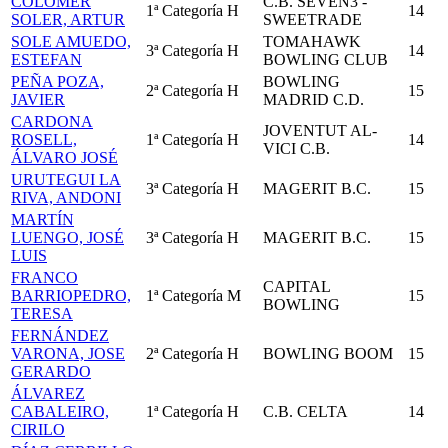
COLOMER
C.B. SEVEN3 -
1ª Categoría
H
14
SOLER, ARTUR
SWEETRADE
SOLE AMUEDO,
TOMAHAWK
3ª Categoría
H
14
ESTEFAN
BOWLING CLUB
PEÑA POZA,
BOWLING
2ª Categoría
H
15
JAVIER
MADRID C.D.
CARDONA
JOVENTUT AL-
ROSELL,
1ª Categoría
H
14
VICI C.B.
ÁLVARO JOSÉ
URUTEGUI LA
3ª Categoría
H
MAGERIT B.C.
15
RIVA, ANDONI
MARTÍN
LUENGO, JOSÉ
3ª Categoría
H
MAGERIT B.C.
15
LUIS
FRANCO
CAPITAL
BARRIOPEDRO,
1ª Categoría
M
15
BOWLING
TERESA
FERNÁNDEZ
VARONA, JOSE
2ª Categoría
H
BOWLING BOOM
15
GERARDO
ÁLVAREZ
CABALEIRO,
1ª Categoría
H
C.B. CELTA
14
CIRILO