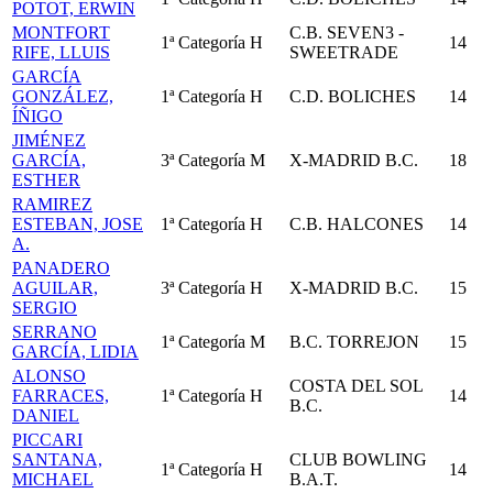
POTOT, ERWIN
MONTFORT
C.B. SEVEN3 -
1ª Categoría
H
14
RIFE, LLUIS
SWEETRADE
GARCÍA
GONZÁLEZ,
1ª Categoría
H
C.D. BOLICHES
14
ÍÑIGO
JIMÉNEZ
GARCÍA,
3ª Categoría
M
X-MADRID B.C.
18
ESTHER
RAMIREZ
ESTEBAN, JOSE
1ª Categoría
H
C.B. HALCONES
14
A.
PANADERO
AGUILAR,
3ª Categoría
H
X-MADRID B.C.
15
SERGIO
SERRANO
1ª Categoría
M
B.C. TORREJON
15
GARCÍA, LIDIA
ALONSO
COSTA DEL SOL
FARRACES,
1ª Categoría
H
14
B.C.
DANIEL
PICCARI
SANTANA,
CLUB BOWLING
1ª Categoría
H
14
MICHAEL
B.A.T.