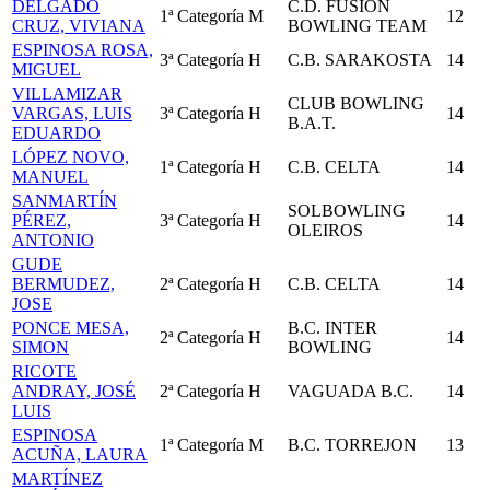
DELGADO
C.D. FUSION
1ª Categoría
M
12
CRUZ, VIVIANA
BOWLING TEAM
ESPINOSA ROSA,
3ª Categoría
H
C.B. SARAKOSTA
14
MIGUEL
VILLAMIZAR
CLUB BOWLING
VARGAS, LUIS
3ª Categoría
H
14
B.A.T.
EDUARDO
LÓPEZ NOVO,
1ª Categoría
H
C.B. CELTA
14
MANUEL
SANMARTÍN
SOLBOWLING
PÉREZ,
3ª Categoría
H
14
OLEIROS
ANTONIO
GUDE
BERMUDEZ,
2ª Categoría
H
C.B. CELTA
14
JOSE
PONCE MESA,
B.C. INTER
2ª Categoría
H
14
SIMON
BOWLING
RICOTE
ANDRAY, JOSÉ
2ª Categoría
H
VAGUADA B.C.
14
LUIS
ESPINOSA
1ª Categoría
M
B.C. TORREJON
13
ACUÑA, LAURA
MARTÍNEZ