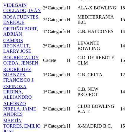
VIDEGAIN
2ª Categoría
H
ALA-X BOWLING
15
COLLADO, IVÁN
ROSA FUENTES,
MEDITERRANIA
2ª Categoría
H
15
ENRIQUE
B.C.
ORTUÑO BORT,
1ª Categoría
H
C.B. HALCONES
14
ADRIÁN
CAMPOS
LEVANTE
REGNAULT,
3ª Categoría
H
14
BOWLING
LARRY JOSE
BOURRICAUDY
C.D. DE REBOTE
Cadete
H
15
OJEDA, JENSEN
CLM
RODRÍGUEZ
SUANZES,
1ª Categoría
H
C.B. CELTA
12
FRANCISCO J.
ESPINOZA
C.B. NEW
URBINA,
1ª Categoría
H
14
PROJECT
ALEJANDRO
ALFONZO
CLUB BOWLING
PIRELA, JAIME
3ª Categoría
H
14
B.A.T.
ANDRES
MARTÍN
TORRES, EMILIO
1ª Categoría
H
X-MADRID B.C.
15
JOSE