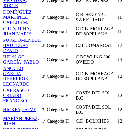
VENTURA,
2ª Categoría
H
B.C. PICHONES
12
JORGE
DOMÍNGUEZ
C.B. SEVEN3 -
MARTÍNEZ,
3ª Categoría
H
11
SWEETRADE
CARLOS M.
CRUZ TENA,
C.D.B. MOREAGA
2ª Categoría
H
11
JUAN MARÍA
DE SOPELANA
PUIGDOMENECH
BAULENAS,
3ª Categoría
H
C.B. COMARCAL
12
DAVID
HIDALGO
C.BOWLING 300
1ª Categoría
H
13
GARCÍA, PABLO
OVIEDO
ANGULO
GARCÍA
C.D.B. MOREAGA
3ª Categoría
H
12
HERREROS,
DE SOPELANA
LEONARDO
CARRASCO
COSTA DEL SOL
CRIADO,
2ª Categoría
H
12
B.C.
FRANCISCO
COSTA DEL SOL
HICKEY, JAIME
3ª Categoría
H
12
B.C.
MARÍAN PÉREZ,
1ª Categoría
H
C.D. BOLICHES
12
JUAN