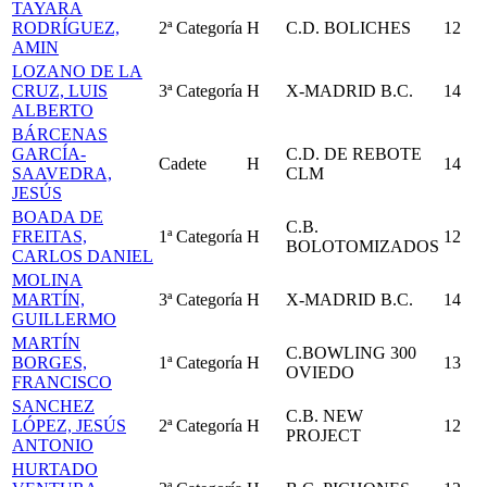
TAYARA
RODRÍGUEZ,
2ª Categoría
H
C.D. BOLICHES
12
AMIN
LOZANO DE LA
CRUZ, LUIS
3ª Categoría
H
X-MADRID B.C.
14
ALBERTO
BÁRCENAS
GARCÍA-
C.D. DE REBOTE
Cadete
H
14
SAAVEDRA,
CLM
JESÚS
BOADA DE
C.B.
FREITAS,
1ª Categoría
H
12
BOLOTOMIZADOS
CARLOS DANIEL
MOLINA
MARTÍN,
3ª Categoría
H
X-MADRID B.C.
14
GUILLERMO
MARTÍN
C.BOWLING 300
BORGES,
1ª Categoría
H
13
OVIEDO
FRANCISCO
SANCHEZ
C.B. NEW
LÓPEZ, JESÚS
2ª Categoría
H
12
PROJECT
ANTONIO
HURTADO