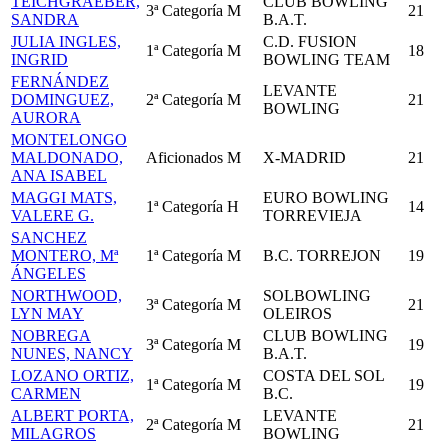
TEICHGRAEBER,
CLUB BOWLING
3ª Categoría
M
21
SANDRA
B.A.T.
JULIA INGLES,
C.D. FUSION
1ª Categoría
M
18
INGRID
BOWLING TEAM
FERNÁNDEZ
LEVANTE
DOMINGUEZ,
2ª Categoría
M
21
BOWLING
AURORA
MONTELONGO
MALDONADO,
Aficionados
M
X-MADRID
21
ANA ISABEL
MAGGI MATS,
EURO BOWLING
1ª Categoría
H
14
VALERE G.
TORREVIEJA
SANCHEZ
MONTERO, Mª
1ª Categoría
M
B.C. TORREJON
19
ÁNGELES
NORTHWOOD,
SOLBOWLING
3ª Categoría
M
21
LYN MAY
OLEIROS
NOBREGA
CLUB BOWLING
3ª Categoría
M
19
NUNES, NANCY
B.A.T.
LOZANO ORTIZ,
COSTA DEL SOL
1ª Categoría
M
19
CARMEN
B.C.
ALBERT PORTA,
LEVANTE
2ª Categoría
M
21
MILAGROS
BOWLING