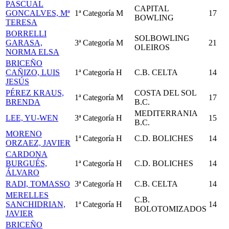
PASCUAL
CAPITAL
GONCALVES, Mª
1ª Categoría
M
17
BOWLING
TERESA
BORRELLI
SOLBOWLING
GARASA,
3ª Categoría
M
21
OLEIROS
NORMA ELSA
BRICEÑO
CAÑIZO, LUIS
1ª Categoría
H
C.B. CELTA
14
JESÚS
PÉREZ KRAUS,
COSTA DEL SOL
1ª Categoría
M
17
BRENDA
B.C.
MEDITERRANIA
LEE, YU-WEN
3ª Categoría
H
15
B.C.
MORENO
1ª Categoría
H
C.D. BOLICHES
14
ORZAEZ, JAVIER
CARDONA
BURGUÉS,
1ª Categoría
H
C.D. BOLICHES
14
ÁLVARO
RADI, TOMASSO
3ª Categoría
H
C.B. CELTA
14
MERELLES
C.B.
SANCHIDRIAN,
1ª Categoría
H
14
BOLOTOMIZADOS
JAVIER
BRICEÑO