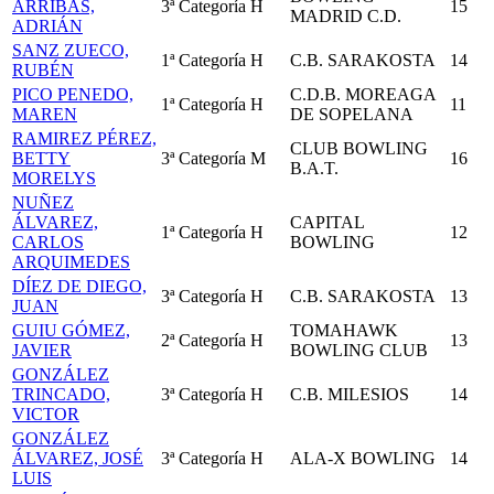
ARRIBAS,
3ª Categoría
H
15
MADRID C.D.
ADRIÁN
SANZ ZUECO,
1ª Categoría
H
C.B. SARAKOSTA
14
RUBÉN
PICO PENEDO,
C.D.B. MOREAGA
1ª Categoría
H
11
MAREN
DE SOPELANA
RAMIREZ PÉREZ,
CLUB BOWLING
BETTY
3ª Categoría
M
16
B.A.T.
MORELYS
NUÑEZ
ÁLVAREZ,
CAPITAL
1ª Categoría
H
12
CARLOS
BOWLING
ARQUIMEDES
DÍEZ DE DIEGO,
3ª Categoría
H
C.B. SARAKOSTA
13
JUAN
GUIU GÓMEZ,
TOMAHAWK
2ª Categoría
H
13
JAVIER
BOWLING CLUB
GONZÁLEZ
TRINCADO,
3ª Categoría
H
C.B. MILESIOS
14
VICTOR
GONZÁLEZ
ÁLVAREZ, JOSÉ
3ª Categoría
H
ALA-X BOWLING
14
LUIS