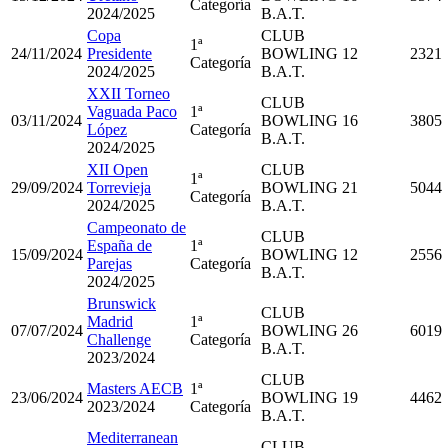
Categoría
2024/2025
B.A.T.
Copa
CLUB
1ª
24/11/2024
Presidente
BOWLING
12
2321
Categoría
2024/2025
B.A.T.
XXII Torneo
CLUB
Vaguada Paco
1ª
03/11/2024
BOWLING
16
3805
López
Categoría
B.A.T.
2024/2025
XII Open
CLUB
1ª
29/09/2024
Torrevieja
BOWLING
21
5044
Categoría
2024/2025
B.A.T.
Campeonato de
CLUB
España de
1ª
15/09/2024
BOWLING
12
2556
Parejas
Categoría
B.A.T.
2024/2025
Brunswick
CLUB
Madrid
1ª
07/07/2024
BOWLING
26
6019
Challenge
Categoría
B.A.T.
2023/2024
CLUB
Masters AECB
1ª
23/06/2024
BOWLING
19
4462
2023/2024
Categoría
B.A.T.
Mediterranean
CLUB