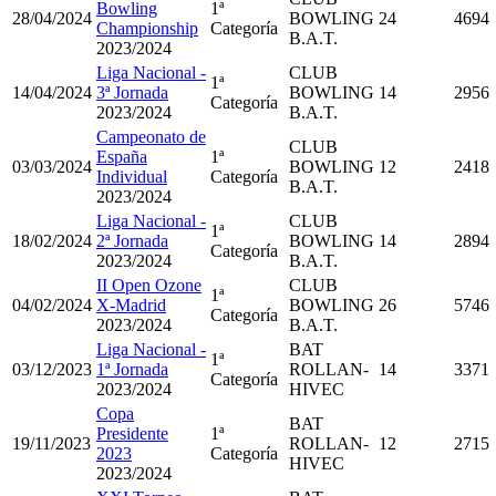
Bowling
1ª
28/04/2024
BOWLING
24
4694
Championship
Categoría
B.A.T.
2023/2024
Liga Nacional -
CLUB
1ª
14/04/2024
3ª Jornada
BOWLING
14
2956
Categoría
2023/2024
B.A.T.
Campeonato de
CLUB
España
1ª
03/03/2024
BOWLING
12
2418
Individual
Categoría
B.A.T.
2023/2024
Liga Nacional -
CLUB
1ª
18/02/2024
2ª Jornada
BOWLING
14
2894
Categoría
2023/2024
B.A.T.
II Open Ozone
CLUB
1ª
04/02/2024
X-Madrid
BOWLING
26
5746
Categoría
2023/2024
B.A.T.
Liga Nacional -
BAT
1ª
03/12/2023
1ª Jornada
ROLLAN-
14
3371
Categoría
2023/2024
HIVEC
Copa
BAT
Presidente
1ª
19/11/2023
ROLLAN-
12
2715
2023
Categoría
HIVEC
2023/2024