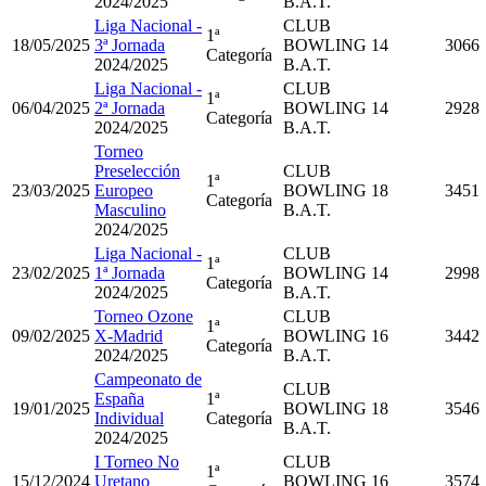
2024/2025
B.A.T.
Liga Nacional -
CLUB
1ª
18/05/2025
3ª Jornada
BOWLING
14
3066
Categoría
2024/2025
B.A.T.
Liga Nacional -
CLUB
1ª
06/04/2025
2ª Jornada
BOWLING
14
2928
Categoría
2024/2025
B.A.T.
Torneo
Preselección
CLUB
1ª
23/03/2025
Europeo
BOWLING
18
3451
Categoría
Masculino
B.A.T.
2024/2025
Liga Nacional -
CLUB
1ª
23/02/2025
1ª Jornada
BOWLING
14
2998
Categoría
2024/2025
B.A.T.
Torneo Ozone
CLUB
1ª
09/02/2025
X-Madrid
BOWLING
16
3442
Categoría
2024/2025
B.A.T.
Campeonato de
CLUB
España
1ª
19/01/2025
BOWLING
18
3546
Individual
Categoría
B.A.T.
2024/2025
I Torneo No
CLUB
1ª
15/12/2024
Uretano
BOWLING
16
3574