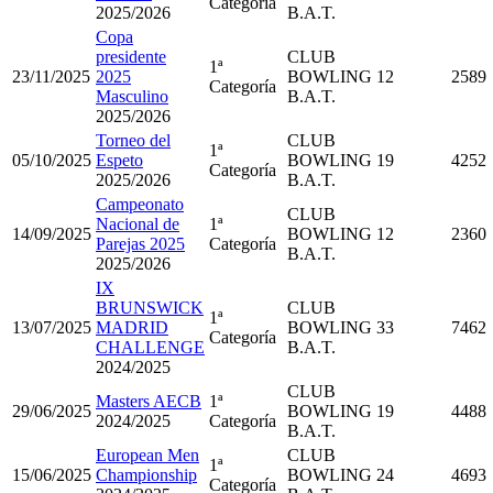
Categoría
2025/2026
B.A.T.
Copa
presidente
CLUB
1ª
23/11/2025
2025
BOWLING
12
2589
Categoría
Masculino
B.A.T.
2025/2026
Torneo del
CLUB
1ª
05/10/2025
Espeto
BOWLING
19
4252
Categoría
2025/2026
B.A.T.
Campeonato
CLUB
Nacional de
1ª
14/09/2025
BOWLING
12
2360
Parejas 2025
Categoría
B.A.T.
2025/2026
IX
BRUNSWICK
CLUB
1ª
13/07/2025
MADRID
BOWLING
33
7462
Categoría
CHALLENGE
B.A.T.
2024/2025
CLUB
Masters AECB
1ª
29/06/2025
BOWLING
19
4488
2024/2025
Categoría
B.A.T.
European Men
CLUB
1ª
15/06/2025
Championship
BOWLING
24
4693
Categoría