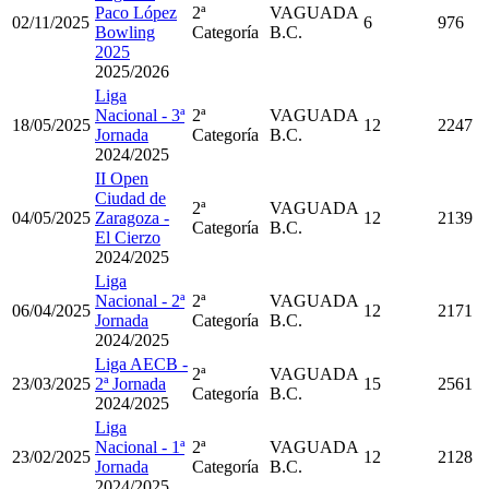
Paco López
2ª
VAGUADA
02/11/2025
6
976
Bowling
Categoría
B.C.
2025
2025/2026
Liga
Nacional - 3ª
2ª
VAGUADA
18/05/2025
12
2247
Jornada
Categoría
B.C.
2024/2025
II Open
Ciudad de
2ª
VAGUADA
04/05/2025
Zaragoza -
12
2139
Categoría
B.C.
El Cierzo
2024/2025
Liga
Nacional - 2ª
2ª
VAGUADA
06/04/2025
12
2171
Jornada
Categoría
B.C.
2024/2025
Liga AECB -
2ª
VAGUADA
23/03/2025
2ª Jornada
15
2561
Categoría
B.C.
2024/2025
Liga
Nacional - 1ª
2ª
VAGUADA
23/02/2025
12
2128
Jornada
Categoría
B.C.
2024/2025