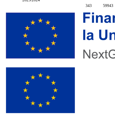
343
59943