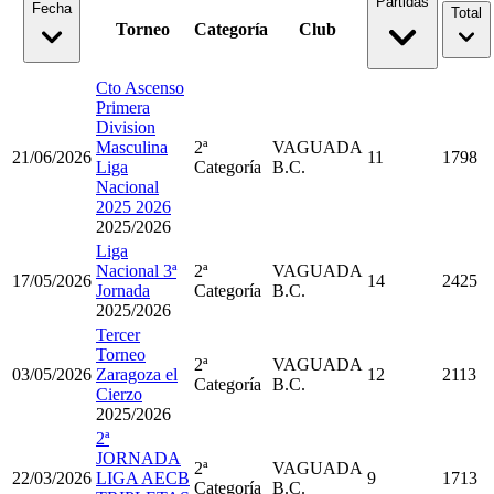
Partidas
Fecha
Total
Torneo
Categoría
Club
Cto Ascenso
Primera
Division
Masculina
2ª
VAGUADA
21/06/2026
11
1798
Liga
Categoría
B.C.
Nacional
2025 2026
2025/2026
Liga
Nacional 3ª
2ª
VAGUADA
17/05/2026
14
2425
Jornada
Categoría
B.C.
2025/2026
Tercer
Torneo
2ª
VAGUADA
03/05/2026
Zaragoza el
12
2113
Categoría
B.C.
Cierzo
2025/2026
2ª
JORNADA
2ª
VAGUADA
22/03/2026
LIGA AECB
9
1713
Categoría
B.C.