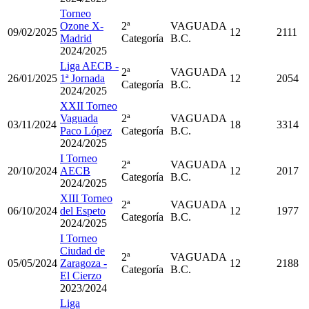
Torneo
Ozone X-
2ª
VAGUADA
09/02/2025
12
2111
Madrid
Categoría
B.C.
2024/2025
Liga AECB -
2ª
VAGUADA
26/01/2025
1ª Jornada
12
2054
Categoría
B.C.
2024/2025
XXII Torneo
Vaguada
2ª
VAGUADA
03/11/2024
18
3314
Paco López
Categoría
B.C.
2024/2025
I Torneo
2ª
VAGUADA
20/10/2024
AECB
12
2017
Categoría
B.C.
2024/2025
XIII Torneo
2ª
VAGUADA
06/10/2024
del Espeto
12
1977
Categoría
B.C.
2024/2025
I Torneo
Ciudad de
2ª
VAGUADA
05/05/2024
Zaragoza -
12
2188
Categoría
B.C.
El Cierzo
2023/2024
Liga