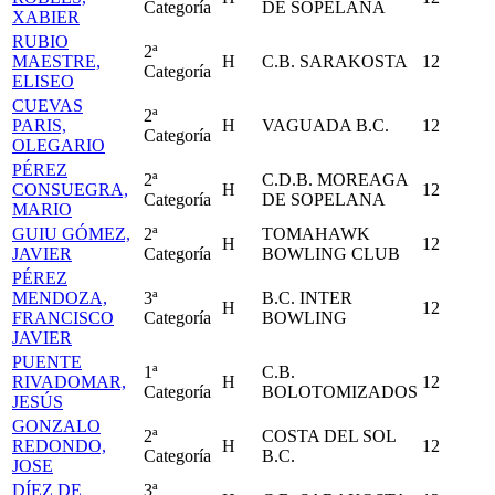
Categoría
DE SOPELANA
XABIER
RUBIO
2ª
MAESTRE,
H
C.B. SARAKOSTA
12
Categoría
ELISEO
CUEVAS
2ª
PARIS,
H
VAGUADA B.C.
12
Categoría
OLEGARIO
PÉREZ
2ª
C.D.B. MOREAGA
CONSUEGRA,
H
12
Categoría
DE SOPELANA
MARIO
GUIU GÓMEZ,
2ª
TOMAHAWK
H
12
JAVIER
Categoría
BOWLING CLUB
PÉREZ
MENDOZA,
3ª
B.C. INTER
H
12
FRANCISCO
Categoría
BOWLING
JAVIER
PUENTE
1ª
C.B.
RIVADOMAR,
H
12
Categoría
BOLOTOMIZADOS
JESÚS
GONZALO
2ª
COSTA DEL SOL
REDONDO,
H
12
Categoría
B.C.
JOSE
DÍEZ DE
3ª