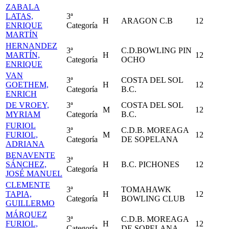
ZABALA
LATAS,
3ª
H
ARAGON C.B
12
ENRIQUE
Categoría
MARTÍN
HERNANDEZ
3ª
C.D.BOWLING PIN
MARTÍN,
H
12
Categoría
OCHO
ENRIQUE
VAN
3ª
COSTA DEL SOL
GOETHEM,
H
12
Categoría
B.C.
ENRICH
DE VROEY,
3ª
COSTA DEL SOL
M
12
MYRIAM
Categoría
B.C.
FURIOL
3ª
C.D.B. MOREAGA
FURIOL,
M
12
Categoría
DE SOPELANA
ADRIANA
BENAVENTE
3ª
SÁNCHEZ,
H
B.C. PICHONES
12
Categoría
JOSÉ MANUEL
CLEMENTE
3ª
TOMAHAWK
TAPIA,
H
12
Categoría
BOWLING CLUB
GUILLERMO
MÁRQUEZ
3ª
C.D.B. MOREAGA
FURIOL,
H
12
Categoría
DE SOPELANA