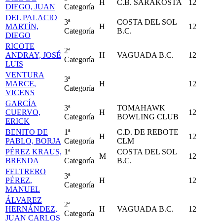
H
C.B. SARAKOSTA
12
DIEGO, JUAN
Categoría
DEL PALACIO
3ª
COSTA DEL SOL
MARTÍN,
H
12
Categoría
B.C.
DIEGO
RICOTE
2ª
ANDRAY, JOSÉ
H
VAGUADA B.C.
12
Categoría
LUIS
VENTURA
3ª
MARCE,
H
12
Categoría
VICENS
GARCÍA
3ª
TOMAHAWK
CUERVO,
H
12
Categoría
BOWLING CLUB
ERICK
BENITO DE
1ª
C.D. DE REBOTE
H
12
PABLO, BORJA
Categoría
CLM
PÉREZ KRAUS,
1ª
COSTA DEL SOL
M
12
BRENDA
Categoría
B.C.
FELTRERO
3ª
PÉREZ,
H
12
Categoría
MANUEL
ÁLVAREZ
2ª
HERNÁNDEZ,
H
VAGUADA B.C.
12
Categoría
JUAN CARLOS