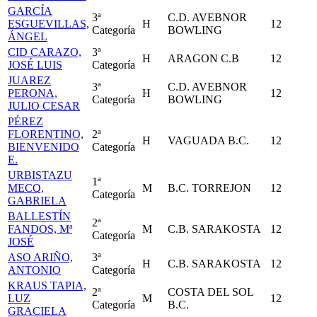
GARCÍA
3ª
C.D. AVEBNOR
ESGUEVILLAS,
H
12
Categoría
BOWLING
ÁNGEL
CID CARAZO,
3ª
H
ARAGON C.B
12
JOSÉ LUIS
Categoría
JUAREZ
3ª
C.D. AVEBNOR
PERONA,
H
12
Categoría
BOWLING
JULIO CESAR
PÉREZ
FLORENTINO,
2ª
H
VAGUADA B.C.
12
BIENVENIDO
Categoría
E.
URBISTAZU
1ª
MECQ,
M
B.C. TORREJON
12
Categoría
GABRIELA
BALLESTÍN
2ª
FANDOS, Mª
M
C.B. SARAKOSTA
12
Categoría
JOSÉ
ASO ARIÑO,
3ª
H
C.B. SARAKOSTA
12
ANTONIO
Categoría
KRAUS TAPIA,
2ª
COSTA DEL SOL
LUZ
M
12
Categoría
B.C.
GRACIELA