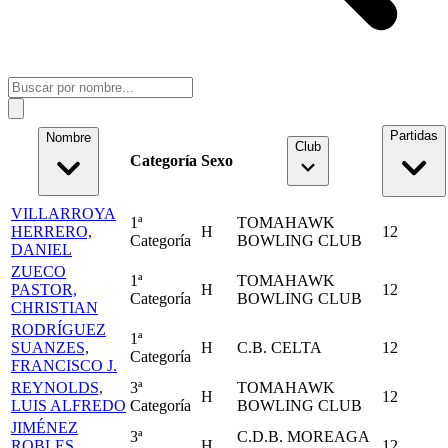
Partidas
Nombre
Club
Categoría
Sexo
VILLARROYA
1ª
TOMAHAWK
HERRERO,
H
12
Categoría
BOWLING CLUB
DANIEL
ZUECO
1ª
TOMAHAWK
PASTOR,
H
12
Categoría
BOWLING CLUB
CHRISTIAN
RODRÍGUEZ
1ª
SUANZES,
H
C.B. CELTA
12
Categoría
FRANCISCO J.
REYNOLDS,
3ª
TOMAHAWK
H
12
LUIS ALFREDO
Categoría
BOWLING CLUB
JIMÉNEZ
3ª
C.D.B. MOREAGA
ROBLES,
H
12