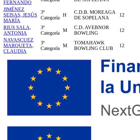
FERNANDO
JIMÉNEZ
3ª
C.D.B. MOREAGA
SEISAS, JESÚS
H
12
Categoría
DE SOPELANA
MARÍA
RIUS SALA,
3ª
C.D. AVEBNOR
M
12
ANTONIA
Categoría
BOWLING
NAVASCUEZ
3ª
TOMAHAWK
MARQUETA,
M
12
Categoría
BOWLING CLUB
CLAUDIA