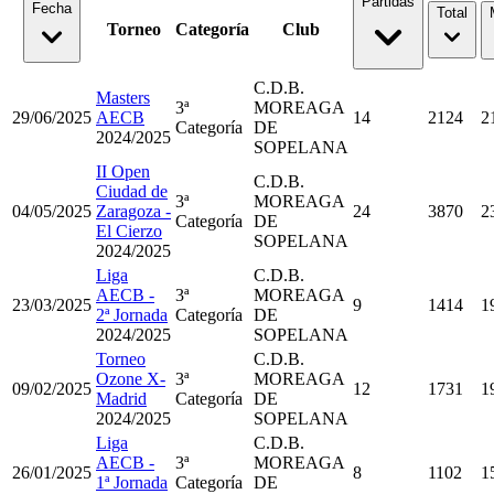
Partidas
Fecha
Total
Torneo
Categoría
Club
C.D.B.
Masters
3ª
MOREAGA
29/06/2025
AECB
14
2124
2
Categoría
DE
2024/2025
SOPELANA
II Open
C.D.B.
Ciudad de
3ª
MOREAGA
04/05/2025
Zaragoza -
24
3870
2
Categoría
DE
El Cierzo
SOPELANA
2024/2025
Liga
C.D.B.
AECB -
3ª
MOREAGA
23/03/2025
9
1414
1
2ª Jornada
Categoría
DE
2024/2025
SOPELANA
Torneo
C.D.B.
Ozone X-
3ª
MOREAGA
09/02/2025
12
1731
1
Madrid
Categoría
DE
2024/2025
SOPELANA
Liga
C.D.B.
AECB -
3ª
MOREAGA
26/01/2025
8
1102
1
1ª Jornada
Categoría
DE