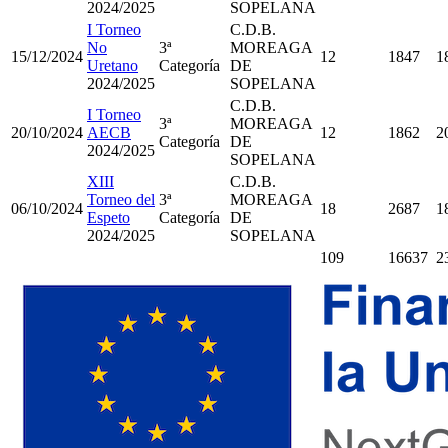
2024/2025
SOPELANA
I Torneo
C.D.B.
No
3ª
MOREAGA
15/12/2024
12
1847
1
Uretano
Categoría
DE
2024/2025
SOPELANA
C.D.B.
I Torneo
3ª
MOREAGA
20/10/2024
AECB
12
1862
2
Categoría
DE
2024/2025
SOPELANA
XIII
C.D.B.
Torneo del
3ª
MOREAGA
06/10/2024
18
2687
1
Espeto
Categoría
DE
2024/2025
SOPELANA
109
16637
2