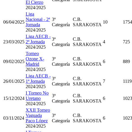
El Cierzo
2024/2025
Liga
Nacional - 2ª
3ª
C.B.
06/04/2025
10
175
Jornada
Categoría
SARAKOSTA
2024/2025
Liga AECB -
3ª
C.B.
23/03/2025
2ª Jornada
4
725
Categoría
SARAKOSTA
2024/2025
Torneo
Ozone X-
3ª
C.B.
09/02/2025
6
889
Madrid
Categoría
SARAKOSTA
2024/2025
Liga AECB -
3ª
C.B.
26/01/2025
1ª Jornada
7
1119
Categoría
SARAKOSTA
2024/2025
I Torneo No
3ª
C.B.
15/12/2024
Uretano
6
102
Categoría
SARAKOSTA
2024/2025
XXII Torneo
Vaguada
3ª
C.B.
03/11/2024
6
102
Paco López
Categoría
SARAKOSTA
2024/2025