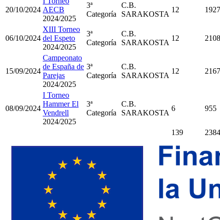
I Torneo
3ª
C.B.
20/10/2024
AECB
12
192
Categoría
SARAKOSTA
2024/2025
XIII Torneo
3ª
C.B.
06/10/2024
del Espeto
12
210
Categoría
SARAKOSTA
2024/2025
Campeonato
de España de
3ª
C.B.
15/09/2024
12
216
Parejas
Categoría
SARAKOSTA
2024/2025
I Torneo
Hammer El
3ª
C.B.
08/09/2024
6
955
Vendrell
Categoría
SARAKOSTA
2024/2025
139
238