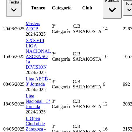
Partidas
Fecha
Tota
Torneo
Categoría
Club
Masters
3ª
C.B.
29/06/2025
AECB
14
226
Categoría
SARAKOSTA
2024/2025
XXXVIII
LIGA
NACIONAL
3ª
C.B.
15/06/2025
ASCENSO
10
165
Categoría
SARAKOSTA
1a
DIVISION
2024/2025
Liga AECB -
3ª
C.B.
08/06/2025
3ª Jornada
6
992
Categoría
SARAKOSTA
2024/2025
Liga
Nacional - 3ª
3ª
C.B.
18/05/2025
12
208
Jornada
Categoría
SARAKOSTA
2024/2025
II Open
Ciudad de
3ª
C.B.
04/05/2025
Zaragoza -
16
315
Categoría
SARAKOSTA