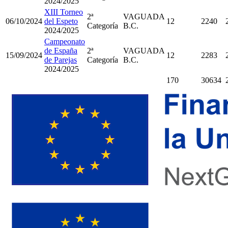
2024/2025
XIII Torneo
2ª
VAGUADA
06/10/2024
del Espeto
12
2240
Categoría
B.C.
2024/2025
Campeonato
de España
2ª
VAGUADA
15/09/2024
12
2283
de Parejas
Categoría
B.C.
2024/2025
170
30634