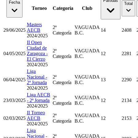
Partidas
Fecha
Total
Torneo
Categoría
Club
Masters
2ª
VAGUADA
29/06/2025
AECB
14
2408
Categoría
B.C.
2024/2025
II Open
Ciudad de
2ª
VAGUADA
04/05/2025
Zaragoza -
12
2281
Categoría
B.C.
El Cierzo
2024/2025
Liga
Nacional -
2ª
VAGUADA
06/04/2025
13
2290
2ª Jornada
Categoría
B.C.
2024/2025
Liga AECB
2ª
VAGUADA
23/03/2025
- 2ª Jornada
12
2134
Categoría
B.C.
2024/2025
II Torneo
2ª
VAGUADA
02/03/2025
AECB
12
2153
Categoría
B.C.
2024/2025
Liga
Nacional -
2ª
VAGUADA