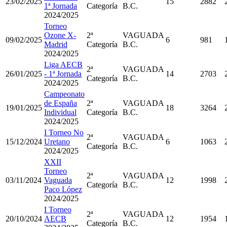
23/02/2025
15
2882
1ª Jornada
Categoría
B.C.
2024/2025
Torneo
Ozone X-
2ª
VAGUADA
09/02/2025
6
981
Madrid
Categoría
B.C.
2024/2025
Liga AECB
2ª
VAGUADA
26/01/2025
- 1ª Jornada
14
2703
Categoría
B.C.
2024/2025
Campeonato
de España
2ª
VAGUADA
19/01/2025
18
3264
Individual
Categoría
B.C.
2024/2025
I Torneo No
2ª
VAGUADA
15/12/2024
Uretano
6
1063
Categoría
B.C.
2024/2025
XXII
Torneo
2ª
VAGUADA
03/11/2024
Vaguada
12
1998
Categoría
B.C.
Paco López
2024/2025
I Torneo
2ª
VAGUADA
20/10/2024
AECB
12
1954
Categoría
B.C.