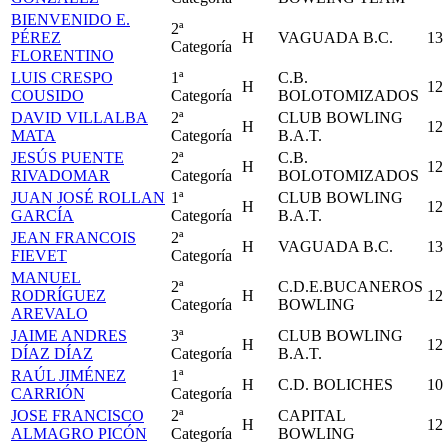
BIENVENIDO E.
2ª
PÉREZ
H
VAGUADA B.C.
13
Categoría
FLORENTINO
LUIS CRESPO
1ª
C.B.
H
12
COUSIDO
Categoría
BOLOTOMIZADOS
DAVID VILLALBA
2ª
CLUB BOWLING
H
12
MATA
Categoría
B.A.T.
JESÚS PUENTE
2ª
C.B.
H
12
RIVADOMAR
Categoría
BOLOTOMIZADOS
JUAN JOSÉ ROLLAN
1ª
CLUB BOWLING
H
12
GARCÍA
Categoría
B.A.T.
JEAN FRANCOIS
2ª
H
VAGUADA B.C.
13
FIEVET
Categoría
MANUEL
2ª
C.D.E.BUCANEROS
RODRÍGUEZ
H
12
Categoría
BOWLING
AREVALO
JAIME ANDRES
3ª
CLUB BOWLING
H
12
DÍAZ DÍAZ
Categoría
B.A.T.
RAÚL JIMÉNEZ
1ª
H
C.D. BOLICHES
10
CARRIÓN
Categoría
JOSE FRANCISCO
2ª
CAPITAL
H
12
ALMAGRO PICÓN
Categoría
BOWLING