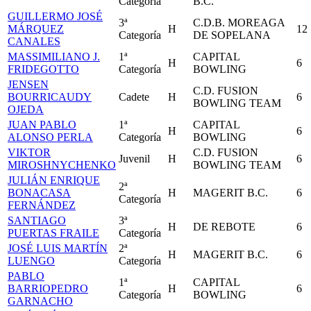
Categoría
B.C.
GUILLERMO JOSÉ
3ª
C.D.B. MOREAGA
MÁRQUEZ
H
12
Categoría
DE SOPELANA
CANALES
MASSIMILIANO J.
1ª
CAPITAL
H
6
FRIDEGOTTO
Categoría
BOWLING
JENSEN
C.D. FUSION
BOURRICAUDY
Cadete
H
6
BOWLING TEAM
OJEDA
JUAN PABLO
1ª
CAPITAL
H
6
ALONSO PERLA
Categoría
BOWLING
VIKTOR
C.D. FUSION
Juvenil
H
6
MIROSHNYCHENKO
BOWLING TEAM
JULIÁN ENRIQUE
2ª
BONACASA
H
MAGERIT B.C.
6
Categoría
FERNÁNDEZ
SANTIAGO
3ª
H
DE REBOTE
6
PUERTAS FRAILE
Categoría
JOSÉ LUIS MARTÍN
2ª
H
MAGERIT B.C.
6
LUENGO
Categoría
PABLO
1ª
CAPITAL
BARRIOPEDRO
H
6
Categoría
BOWLING
GARNACHO