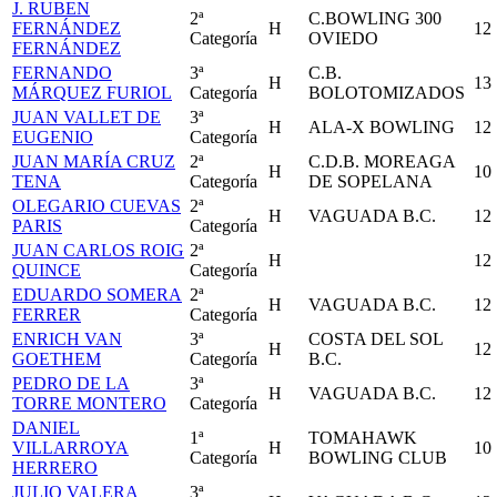
J. RUBEN
2ª
C.BOWLING 300
FERNÁNDEZ
H
12
Categoría
OVIEDO
FERNÁNDEZ
FERNANDO
3ª
C.B.
H
13
MÁRQUEZ FURIOL
Categoría
BOLOTOMIZADOS
JUAN VALLET DE
3ª
H
ALA-X BOWLING
12
EUGENIO
Categoría
JUAN MARÍA CRUZ
2ª
C.D.B. MOREAGA
H
10
TENA
Categoría
DE SOPELANA
OLEGARIO CUEVAS
2ª
H
VAGUADA B.C.
12
PARIS
Categoría
JUAN CARLOS ROIG
2ª
H
12
QUINCE
Categoría
EDUARDO SOMERA
2ª
H
VAGUADA B.C.
12
FERRER
Categoría
ENRICH VAN
3ª
COSTA DEL SOL
H
12
GOETHEM
Categoría
B.C.
PEDRO DE LA
3ª
H
VAGUADA B.C.
12
TORRE MONTERO
Categoría
DANIEL
1ª
TOMAHAWK
VILLARROYA
H
10
Categoría
BOWLING CLUB
HERRERO
JULIO VALERA
3ª