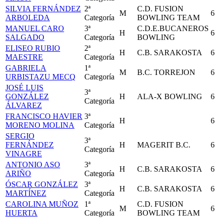
SILVIA FERNÁNDEZ
2ª
C.D. FUSION
M
6
ARBOLEDA
Categoría
BOWLING TEAM
MANUEL CARO
3ª
C.D.E.BUCANEROS
H
6
SALGADO
Categoría
BOWLING
ELISEO RUBIO
2ª
H
C.B. SARAKOSTA
6
MAESTRE
Categoría
GABRIELA
1ª
M
B.C. TORREJON
6
URBISTAZU MECQ
Categoría
JOSÉ LUIS
3ª
GONZÁLEZ
H
ALA-X BOWLING
6
Categoría
ÁLVAREZ
FRANCISCO HAVIER
3ª
H
6
MORENO MOLINA
Categoría
SERGIO
3ª
FERNÁNDEZ
H
MAGERIT B.C.
6
Categoría
VINAGRE
ANTONIO ASO
3ª
H
C.B. SARAKOSTA
6
ARIÑO
Categoría
ÓSCAR GONZÁLEZ
3ª
H
C.B. SARAKOSTA
6
MARTÍNEZ
Categoría
CAROLINA MUÑOZ
1ª
C.D. FUSION
M
6
HUERTA
Categoría
BOWLING TEAM