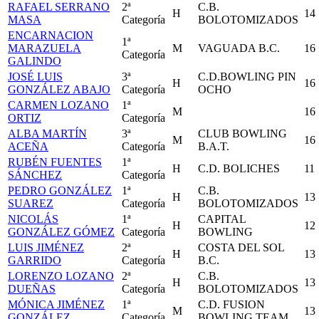
RAFAEL SERRANO
2ª
C.B.
H
14
MASA
Categoría
BOLOTOMIZADOS
ENCARNACION
1ª
MARAZUELA
M
VAGUADA B.C.
16
Categoría
GALINDO
JOSÉ LUIS
3ª
C.D.BOWLING PIN
H
16
GONZÁLEZ ABAJO
Categoría
OCHO
CARMEN LOZANO
1ª
M
16
ORTIZ
Categoría
ALBA MARTÍN
3ª
CLUB BOWLING
M
16
ACEÑA
Categoría
B.A.T.
RUBÉN FUENTES
1ª
H
C.D. BOLICHES
11
SÁNCHEZ
Categoría
PEDRO GONZÁLEZ
1ª
C.B.
H
13
SUAREZ
Categoría
BOLOTOMIZADOS
NICOLÁS
1ª
CAPITAL
H
12
GONZÁLEZ GÓMEZ
Categoría
BOWLING
LUIS JIMÉNEZ
2ª
COSTA DEL SOL
H
13
GARRIDO
Categoría
B.C.
LORENZO LOZANO
2ª
C.B.
H
13
DUEÑAS
Categoría
BOLOTOMIZADOS
MÓNICA JIMÉNEZ
1ª
C.D. FUSION
M
13
GONZÁLEZ
Categoría
BOWLING TEAM