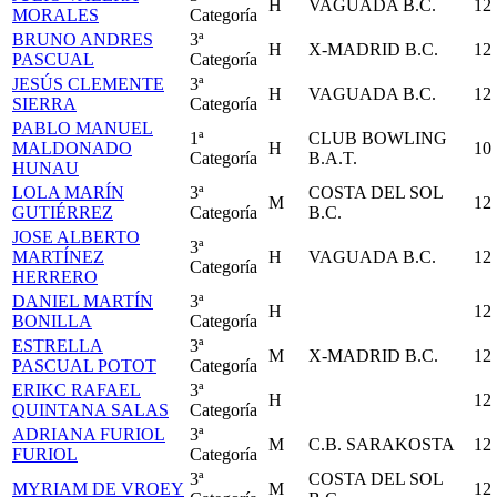
H
VAGUADA B.C.
12
MORALES
Categoría
BRUNO ANDRES
3ª
H
X-MADRID B.C.
12
PASCUAL
Categoría
JESÚS CLEMENTE
3ª
H
VAGUADA B.C.
12
SIERRA
Categoría
PABLO MANUEL
1ª
CLUB BOWLING
MALDONADO
H
10
Categoría
B.A.T.
HUNAU
LOLA MARÍN
3ª
COSTA DEL SOL
M
12
GUTIÉRREZ
Categoría
B.C.
JOSE ALBERTO
3ª
MARTÍNEZ
H
VAGUADA B.C.
12
Categoría
HERRERO
DANIEL MARTÍN
3ª
H
12
BONILLA
Categoría
ESTRELLA
3ª
M
X-MADRID B.C.
12
PASCUAL POTOT
Categoría
ERIKC RAFAEL
3ª
H
12
QUINTANA SALAS
Categoría
ADRIANA FURIOL
3ª
M
C.B. SARAKOSTA
12
FURIOL
Categoría
3ª
COSTA DEL SOL
MYRIAM DE VROEY
M
12