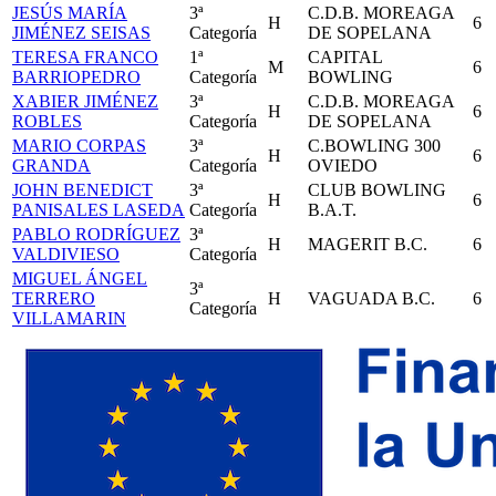
JESÚS MARÍA
3ª
C.D.B. MOREAGA
H
6
JIMÉNEZ SEISAS
Categoría
DE SOPELANA
TERESA FRANCO
1ª
CAPITAL
M
6
BARRIOPEDRO
Categoría
BOWLING
XABIER JIMÉNEZ
3ª
C.D.B. MOREAGA
H
6
ROBLES
Categoría
DE SOPELANA
MARIO CORPAS
3ª
C.BOWLING 300
H
6
GRANDA
Categoría
OVIEDO
JOHN BENEDICT
3ª
CLUB BOWLING
H
6
PANISALES LASEDA
Categoría
B.A.T.
PABLO RODRÍGUEZ
3ª
H
MAGERIT B.C.
6
VALDIVIESO
Categoría
MIGUEL ÁNGEL
3ª
TERRERO
H
VAGUADA B.C.
6
Categoría
VILLAMARIN