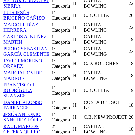
VICTOR GONZÁLEZ
1ª
CAPITAL
H
22
SIERRA
Categoría
BOWLING
LUIS JESÚS
1ª
H
C.B. CELTA
20
BRICEÑO CAÑIZO
Categoría
MAICOLL DÍAZ
1ª
CAPITAL
H
22
HERRERA
Categoría
BOWLING
CARLOS A. NUÑEZ
1ª
CAPITAL
H
19
MARTÍN
Categoría
BOWLING
PEDRO SEBASTIAN
1ª
CAPITAL
H
23
GARCÍA CLEMENTE
Categoría
BOWLING
JAVIER MORENO
1ª
H
C.D. BOLICHES
18
ORZAEZ
Categoría
MARCIAL OVIDE
1ª
CAPITAL
H
18
MARRON
Categoría
BOWLING
FRANCISCO J.
1ª
RODRÍGUEZ
H
C.B. CELTA
19
Categoría
SUANZES
DANIEL ALONSO
1ª
COSTA DEL SOL
H
18
FARRACES
Categoría
B.C.
JESÚS ANTONIO
1ª
H
C.B. NEW PROJECT
20
SANCHEZ LÓPEZ
Categoría
RAUL MARCOS
2ª
CAPITAL
H
18
CETERA QUERO
Categoría
BOWLING