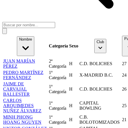
Pa
Nombre
Club
Categoría
Sexo
JUAN MARÍAN
2ª
H
C.D. BOLICHES
27
PÉREZ
Categoría
PEDRO MARTÍNEZ
1ª
H
X-MADRID B.C.
24
FERNÁNDEZ
Categoría
JAIME DE
1ª
CARVAJAL
H
C.D. BOLICHES
26
Categoría
BALLESTER
CARLOS
1ª
CAPITAL
ARQUIMEDES
H
25
Categoría
BOWLING
NUÑEZ ÁLVAREZ
MINH PHONG
1ª
C.B.
H
21
HOANG NGUYEN
Categoría
BOLOTOMIZADOS