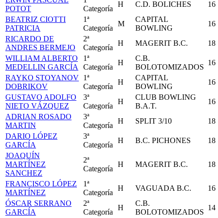
H
C.D. BOLICHES
16
POTOT
Categoría
BEATRIZ CIOTTI
1ª
CAPITAL
M
16
PATRICIA
Categoría
BOWLING
RICARDO DE
2ª
H
MAGERIT B.C.
18
ANDRES BERMEJO
Categoría
WILLIAM ALBERTO
1ª
C.B.
H
16
MEDELLIN GARCÍA
Categoría
BOLOTOMIZADOS
RAYKO STOYANOV
1ª
CAPITAL
H
16
DOBRIKOV
Categoría
BOWLING
GUSTAVO ADOLFO
3ª
CLUB BOWLING
H
16
NIETO VÁZQUEZ
Categoría
B.A.T.
ADRIAN ROSADO
3ª
H
SPLIT 3/10
18
MARTIN
Categoría
DARIO LÓPEZ
3ª
H
B.C. PICHONES
18
GARCÍA
Categoría
JOAQUÍN
2ª
MARTÍNEZ
H
MAGERIT B.C.
18
Categoría
SANCHEZ
FRANCISCO LÓPEZ
1ª
H
VAGUADA B.C.
16
MARTÍNEZ
Categoría
ÓSCAR SERRANO
2ª
C.B.
H
14
GARCÍA
Categoría
BOLOTOMIZADOS