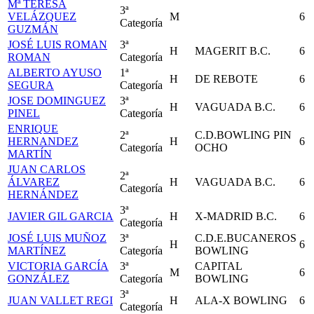
Mª TERESA
3ª
VELÁZQUEZ
M
6
Categoría
GUZMÁN
JOSÉ LUIS ROMAN
3ª
H
MAGERIT B.C.
6
ROMAN
Categoría
ALBERTO AYUSO
1ª
H
DE REBOTE
6
SEGURA
Categoría
JOSE DOMINGUEZ
3ª
H
VAGUADA B.C.
6
PINEL
Categoría
ENRIQUE
2ª
C.D.BOWLING PIN
HERNANDEZ
H
6
Categoría
OCHO
MARTÍN
JUAN CARLOS
2ª
ÁLVAREZ
H
VAGUADA B.C.
6
Categoría
HERNÁNDEZ
3ª
JAVIER GIL GARCIA
H
X-MADRID B.C.
6
Categoría
JOSÉ LUIS MUÑOZ
3ª
C.D.E.BUCANEROS
H
6
MARTÍNEZ
Categoría
BOWLING
VICTORIA GARCÍA
3ª
CAPITAL
M
6
GONZÁLEZ
Categoría
BOWLING
3ª
JUAN VALLET REGI
H
ALA-X BOWLING
6
Categoría