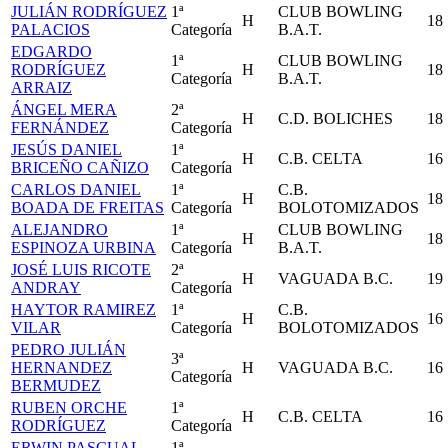
JULIÁN RODRÍGUEZ
1ª
CLUB BOWLING
H
18
PALACIOS
Categoría
B.A.T.
EDGARDO
1ª
CLUB BOWLING
RODRÍGUEZ
H
18
Categoría
B.A.T.
ARRAIZ
ÁNGEL MERA
2ª
H
C.D. BOLICHES
18
FERNÁNDEZ
Categoría
JESÚS DANIEL
1ª
H
C.B. CELTA
16
BRICEÑO CAÑIZO
Categoría
CARLOS DANIEL
1ª
C.B.
H
18
BOADA DE FREITAS
Categoría
BOLOTOMIZADOS
ALEJANDRO
1ª
CLUB BOWLING
H
18
ESPINOZA URBINA
Categoría
B.A.T.
JOSÉ LUIS RICOTE
2ª
H
VAGUADA B.C.
19
ANDRAY
Categoría
HAYTOR RAMIREZ
1ª
C.B.
H
16
VILAR
Categoría
BOLOTOMIZADOS
PEDRO JULIÁN
3ª
HERNANDEZ
H
VAGUADA B.C.
16
Categoría
BERMUDEZ
RUBEN ORCHE
1ª
H
C.B. CELTA
16
RODRÍGUEZ
Categoría
ERWIN PASCUAL
1ª