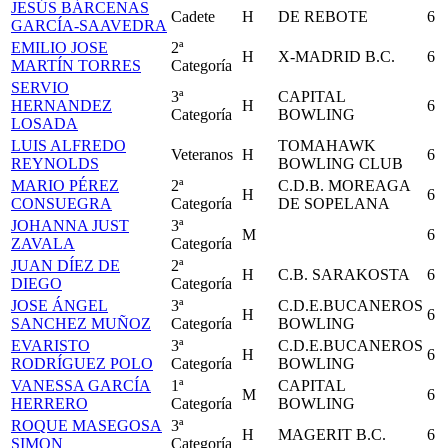
JESÚS BÁRCENAS
Cadete
H
DE REBOTE
6
GARCÍA-SAAVEDRA
EMILIO JOSE
2ª
H
X-MADRID B.C.
6
MARTÍN TORRES
Categoría
SERVIO
3ª
CAPITAL
HERNANDEZ
H
6
Categoría
BOWLING
LOSADA
LUIS ALFREDO
TOMAHAWK
Veteranos
H
6
REYNOLDS
BOWLING CLUB
MARIO PÉREZ
2ª
C.D.B. MOREAGA
H
6
CONSUEGRA
Categoría
DE SOPELANA
JOHANNA JUST
3ª
M
6
ZAVALA
Categoría
JUAN DÍEZ DE
2ª
H
C.B. SARAKOSTA
6
DIEGO
Categoría
JOSE ÁNGEL
3ª
C.D.E.BUCANEROS
H
6
SANCHEZ MUÑOZ
Categoría
BOWLING
EVARISTO
3ª
C.D.E.BUCANEROS
H
6
RODRÍGUEZ POLO
Categoría
BOWLING
VANESSA GARCÍA
1ª
CAPITAL
M
6
HERRERO
Categoría
BOWLING
ROQUE MASEGOSA
3ª
H
MAGERIT B.C.
6
SIMON
Categoría