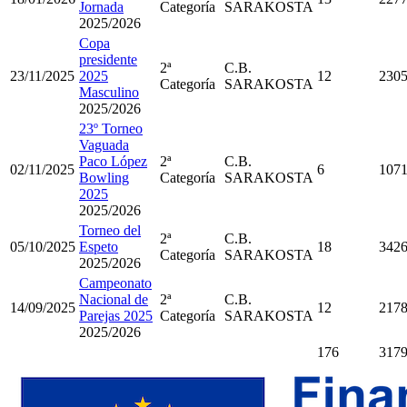
Jornada
Categoría
SARAKOSTA
2025/2026
Copa
presidente
2ª
C.B.
23/11/2025
2025
12
230
Categoría
SARAKOSTA
Masculino
2025/2026
23º Torneo
Vaguada
Paco López
2ª
C.B.
02/11/2025
6
107
Bowling
Categoría
SARAKOSTA
2025
2025/2026
Torneo del
2ª
C.B.
05/10/2025
Espeto
18
342
Categoría
SARAKOSTA
2025/2026
Campeonato
Nacional de
2ª
C.B.
14/09/2025
12
217
Parejas 2025
Categoría
SARAKOSTA
2025/2026
176
317