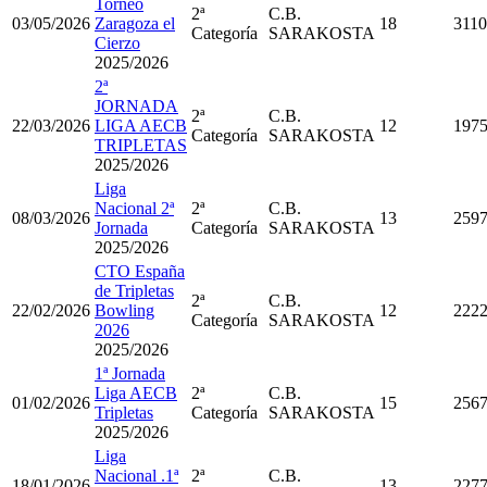
Torneo
2ª
C.B.
03/05/2026
Zaragoza el
18
3110
Categoría
SARAKOSTA
Cierzo
2025/2026
2ª
JORNADA
2ª
C.B.
22/03/2026
LIGA AECB
12
197
Categoría
SARAKOSTA
TRIPLETAS
2025/2026
Liga
Nacional 2ª
2ª
C.B.
08/03/2026
13
259
Jornada
Categoría
SARAKOSTA
2025/2026
CTO España
de Tripletas
2ª
C.B.
22/02/2026
Bowling
12
222
Categoría
SARAKOSTA
2026
2025/2026
1ª Jornada
Liga AECB
2ª
C.B.
01/02/2026
15
256
Tripletas
Categoría
SARAKOSTA
2025/2026
Liga
Nacional .1ª
2ª
C.B.
18/01/2026
13
227