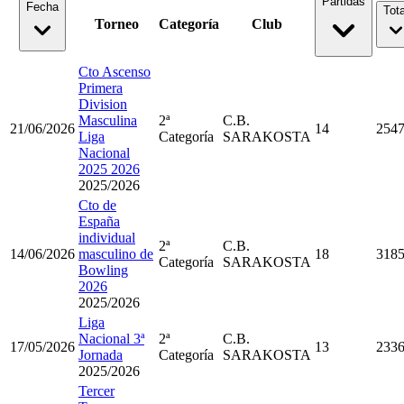
Partidas
Fecha
Tota
Torneo
Categoría
Club
Cto Ascenso
Primera
Division
Masculina
2ª
C.B.
21/06/2026
14
254
Liga
Categoría
SARAKOSTA
Nacional
2025 2026
2025/2026
Cto de
España
individual
2ª
C.B.
14/06/2026
masculino de
18
318
Categoría
SARAKOSTA
Bowling
2026
2025/2026
Liga
Nacional 3ª
2ª
C.B.
17/05/2026
13
233
Jornada
Categoría
SARAKOSTA
2025/2026
Tercer