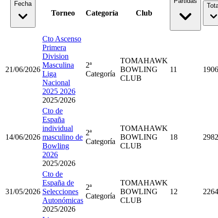
Partidas
Fecha
Tota
Torneo
Categoría
Club
Cto Ascenso
Primera
Division
TOMAHAWK
Masculina
2ª
21/06/2026
BOWLING
11
190
Liga
Categoría
CLUB
Nacional
2025 2026
2025/2026
Cto de
España
individual
TOMAHAWK
2ª
14/06/2026
masculino de
BOWLING
18
298
Categoría
Bowling
CLUB
2026
2025/2026
Cto de
España de
TOMAHAWK
2ª
31/05/2026
Selecciones
BOWLING
12
226
Categoría
Autonómicas
CLUB
2025/2026