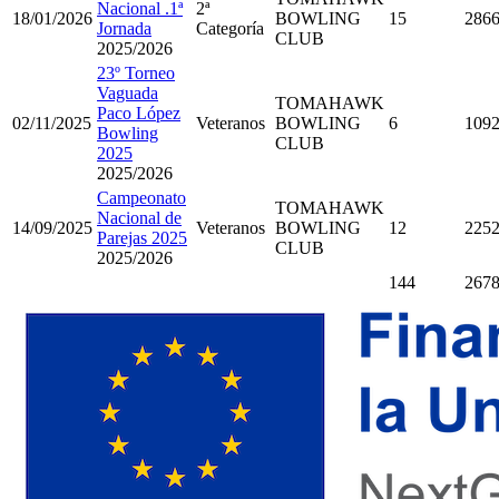
Nacional .1ª
2ª
18/01/2026
BOWLING
15
286
Jornada
Categoría
CLUB
2025/2026
23º Torneo
Vaguada
TOMAHAWK
Paco López
02/11/2025
Veteranos
BOWLING
6
109
Bowling
CLUB
2025
2025/2026
Campeonato
TOMAHAWK
Nacional de
14/09/2025
Veteranos
BOWLING
12
225
Parejas 2025
CLUB
2025/2026
144
267