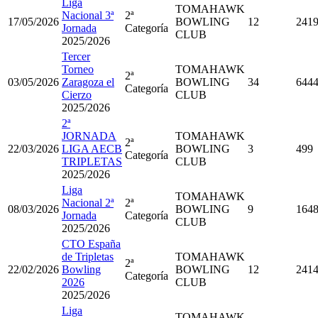
Liga
TOMAHAWK
Nacional 3ª
2ª
17/05/2026
BOWLING
12
241
Jornada
Categoría
CLUB
2025/2026
Tercer
Torneo
TOMAHAWK
2ª
03/05/2026
Zaragoza el
BOWLING
34
644
Categoría
Cierzo
CLUB
2025/2026
2ª
JORNADA
TOMAHAWK
2ª
22/03/2026
LIGA AECB
BOWLING
3
499
Categoría
TRIPLETAS
CLUB
2025/2026
Liga
TOMAHAWK
Nacional 2ª
2ª
08/03/2026
BOWLING
9
164
Jornada
Categoría
CLUB
2025/2026
CTO España
de Tripletas
TOMAHAWK
2ª
22/02/2026
Bowling
BOWLING
12
241
Categoría
2026
CLUB
2025/2026
Liga
TOMAHAWK