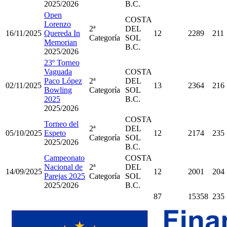
2025/2026
B.C.
Open
COSTA
Lorenzo
2ª
DEL
16/11/2025
Quereda In
12
2289
211
Categoría
SOL
Memorian
B.C.
2025/2026
23º Torneo
Vaguada
COSTA
Paco López
2ª
DEL
02/11/2025
13
2364
216
Bowling
Categoría
SOL
2025
B.C.
2025/2026
COSTA
Torneo del
2ª
DEL
05/10/2025
Espeto
12
2174
235
Categoría
SOL
2025/2026
B.C.
Campeonato
COSTA
Nacional de
2ª
DEL
14/09/2025
12
2001
204
Parejas 2025
Categoría
SOL
2025/2026
B.C.
87
15358
235