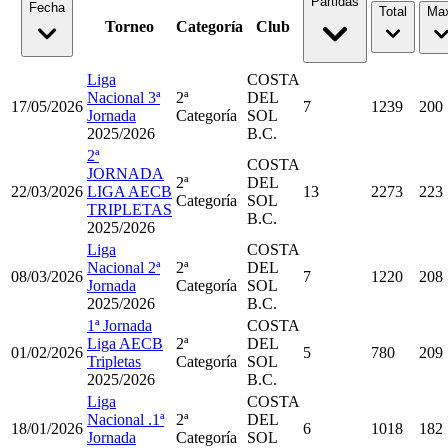
Partidas
Fecha
Total
Ma
Torneo
Categoría
Club
Liga
COSTA
Nacional 3ª
2ª
DEL
17/05/2026
7
1239
200
Jornada
Categoría
SOL
2025/2026
B.C.
2ª
COSTA
JORNADA
2ª
DEL
22/03/2026
LIGA AECB
13
2273
223
Categoría
SOL
TRIPLETAS
B.C.
2025/2026
Liga
COSTA
Nacional 2ª
2ª
DEL
08/03/2026
7
1220
208
Jornada
Categoría
SOL
2025/2026
B.C.
1ª Jornada
COSTA
Liga AECB
2ª
DEL
01/02/2026
5
780
209
Tripletas
Categoría
SOL
2025/2026
B.C.
Liga
COSTA
Nacional .1ª
2ª
DEL
18/01/2026
6
1018
182
Jornada
Categoría
SOL