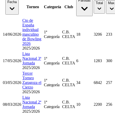
Partidas
Fecha
Total
Max
Torneo
Categoría
Club
Cto de
España
individual
1ª
C.B.
14/06/2026
masculino
18
3206
233
Categoría
CELTA
de Bowling
2026
2025/2026
Liga
Nacional 3ª
1ª
C.B.
17/05/2026
6
1283
300
Jornada
Categoría
CELTA
2025/2026
Tercer
Torneo
1ª
C.B.
03/05/2026
Zaragoza el
34
6842
257
Categoría
CELTA
Cierzo
2025/2026
Liga
Nacional 2ª
1ª
C.B.
08/03/2026
10
2200
256
Jornada
Categoría
CELTA
2025/2026