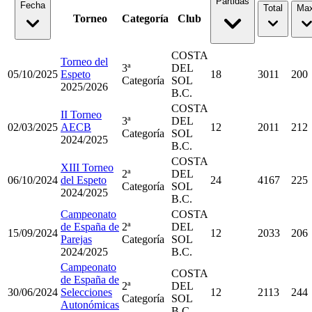
Partidas
Fecha
Total
Max
Torneo
Categoría
Club
COSTA
Torneo del
3ª
DEL
05/10/2025
Espeto
18
3011
200
Categoría
SOL
2025/2026
B.C.
COSTA
II Torneo
3ª
DEL
02/03/2025
AECB
12
2011
212
Categoría
SOL
2024/2025
B.C.
COSTA
XIII Torneo
2ª
DEL
06/10/2024
del Espeto
24
4167
225
Categoría
SOL
2024/2025
B.C.
Campeonato
COSTA
de España de
2ª
DEL
15/09/2024
12
2033
206
Parejas
Categoría
SOL
2024/2025
B.C.
Campeonato
COSTA
de España de
2ª
DEL
30/06/2024
Selecciones
12
2113
244
Categoría
SOL
Autonómicas
B.C.