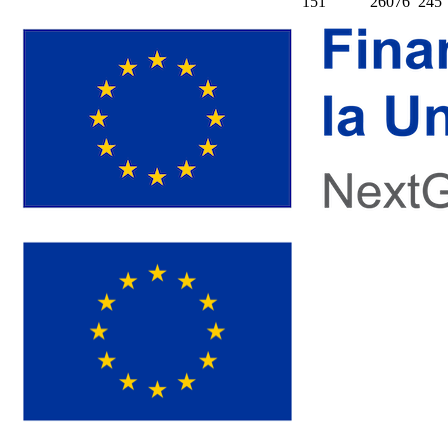
151
26076
245