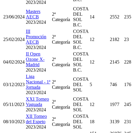
2023/2024
COSTA
Masters
2ª
DEL
23/06/2024
AECB
14
2552
235
Categoría
SOL
2023/2024
B.C.
III
COSTA
Promoción
2ª
DEL
25/02/2024
12
2182
23
AECB
Categoría
SOL
2023/2024
B.C.
II Open
COSTA
Ozone X-
2ª
DEL
04/02/2024
12
2145
228
Madrid
Categoría
SOL
2023/2024
B.C.
Liga
COSTA
Nacional - 1ª
2ª
03/12/2023
DEL
5
746
176
Jornada
Categoría
SOL
2023/2024
XXI Torneo
COSTA
2ª
05/11/2023
Vaguada
DEL
12
1977
245
Categoría
2023/2024
SOL
XII Torneo
COSTA
2ª
08/10/2023
del Espeto
DEL
18
3139
231
Categoría
2023/2024
SOL