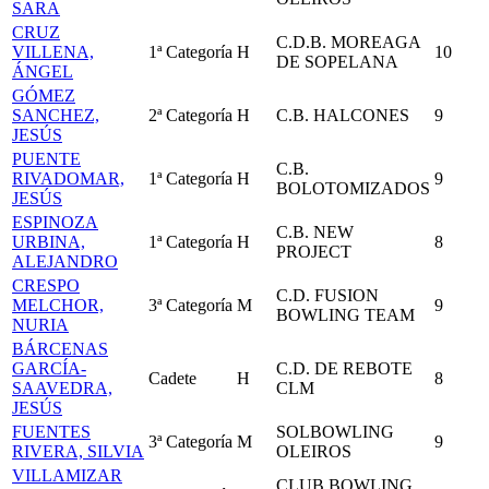
SARA
CRUZ
C.D.B. MOREAGA
VILLENA,
1ª Categoría
H
10
DE SOPELANA
ÁNGEL
GÓMEZ
SANCHEZ,
2ª Categoría
H
C.B. HALCONES
9
JESÚS
PUENTE
C.B.
RIVADOMAR,
1ª Categoría
H
9
BOLOTOMIZADOS
JESÚS
ESPINOZA
C.B. NEW
URBINA,
1ª Categoría
H
8
PROJECT
ALEJANDRO
CRESPO
C.D. FUSION
MELCHOR,
3ª Categoría
M
9
BOWLING TEAM
NURIA
BÁRCENAS
GARCÍA-
C.D. DE REBOTE
Cadete
H
8
SAAVEDRA,
CLM
JESÚS
FUENTES
SOLBOWLING
3ª Categoría
M
9
RIVERA, SILVIA
OLEIROS
VILLAMIZAR
CLUB BOWLING