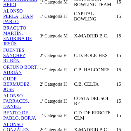
1ª Categoría
M
15
HEIDI
BOWLING TEAM
ALONSO
CAPITAL
PERLA, JUAN
1ª Categoría
H
15
BOWLING
PABLO
BRACUTO
MARTÍN,
3ª Categoría
M
X-MADRID B.C.
15
ENDRINA DE
JESÚS
FUENTES
SÁNCHEZ,
2ª Categoría
H
C.D. BOLICHES
15
RUBÉN
ORTUÑO BORT,
1ª Categoría
H
C.B. HALCONES
15
ADRIÁN
GUDE
BERMUDEZ,
2ª Categoría
H
C.B. CELTA
15
JOSE
ALONSO
COSTA DEL SOL
FARRACES,
1ª Categoría
H
15
B.C.
DANIEL
BENITO DE
C.D. DE REBOTE
1ª Categoría
H
15
PABLO, BORJA
CLM
ALONSO
GONZÁLEZ,
2ª Categoría
H
X-MADRID B.C.
15