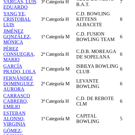
VARGAS, LUIS
3ª Categoría
H
7
B.A.T.
EDUARDO
YANG YE,
C.D. BOWLING
CRISTOBAL
3ª Categoría
H
KITTENS
8
LUIS
ALBACETE
JIMÉNEZ
C.D. FUSION
GONZÁLEZ,
1ª Categoría
M
6
BOWLING TEAM
MÓNICA
PÉREZ
C.D.B. MOREAGA
CONSUEGRA,
2ª Categoría
H
6
DE SOPELANA
MARIO
GARCÍA
ISBILYA BOWLING
2ª Categoría
M
6
PRADO, LOLA
CLUB
FERNÁNDEZ
LEVANTE
DOMINGUEZ,
2ª Categoría
M
6
BOWLING
AURORA
CARRASCO
C.D. DE REBOTE
CABRERO,
3ª Categoría
H
6
CLM
EMILIO
ESTEBAN
CAPITAL
ALONSO,
1ª Categoría
M
5
BOWLING
VIRGINIA
GÓMEZ-