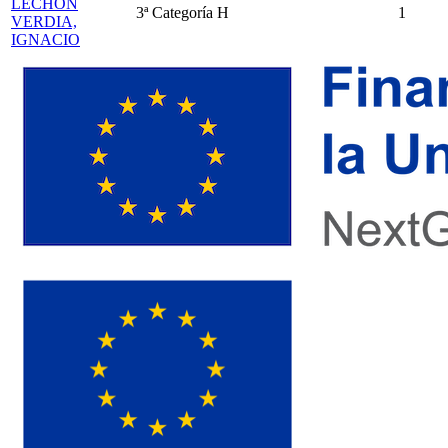
LECHON
3ª Categoría
H
1
VERDIA,
IGNACIO