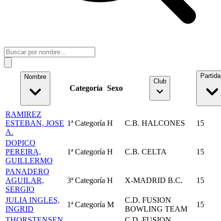
Partida
Nombre
Club
Categoría
Sexo
RAMIREZ
ESTEBAN, JOSE
1ª Categoría
H
C.B. HALCONES
15
A.
DOPICO
PEREIRA,
1ª Categoría
H
C.B. CELTA
15
GUILLERMO
PANADERO
AGUILAR,
3ª Categoría
H
X-MADRID B.C.
15
SERGIO
JULIA INGLES,
C.D. FUSION
1ª Categoría
M
15
INGRID
BOWLING TEAM
THORSTENSEN,
C.D. FUSION