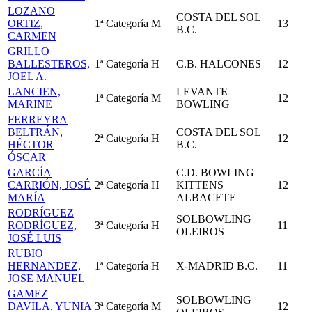
LOZANO
COSTA DEL SOL
ORTIZ,
1ª Categoría
M
13
B.C.
CARMEN
GRILLO
BALLESTEROS,
1ª Categoría
H
C.B. HALCONES
12
JOEL A.
LANCIEN,
LEVANTE
1ª Categoría
M
12
MARINE
BOWLING
FERREYRA
BELTRÁN,
COSTA DEL SOL
2ª Categoría
H
12
HÉCTOR
B.C.
ÓSCAR
GARCÍA
C.D. BOWLING
CARRIÓN, JOSÉ
2ª Categoría
H
KITTENS
12
MARÍA
ALBACETE
RODRÍGUEZ
SOLBOWLING
RODRÍGUEZ,
3ª Categoría
H
11
OLEIROS
JOSÉ LUIS
RUBIO
HERNANDEZ,
1ª Categoría
H
X-MADRID B.C.
11
JOSE MANUEL
GAMEZ
SOLBOWLING
DAVILA, YUNIA
3ª Categoría
M
12