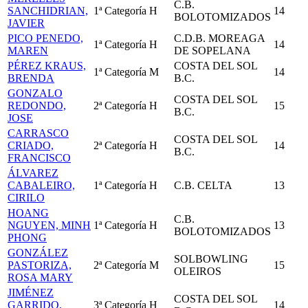
C.B.
SANCHIDRIAN,
1ª Categoría
H
14
BOLOTOMIZADOS
JAVIER
PICO PENEDO,
C.D.B. MOREAGA
1ª Categoría
H
14
MAREN
DE SOPELANA
PÉREZ KRAUS,
COSTA DEL SOL
1ª Categoría
M
14
BRENDA
B.C.
GONZALO
COSTA DEL SOL
REDONDO,
2ª Categoría
H
15
B.C.
JOSE
CARRASCO
COSTA DEL SOL
CRIADO,
2ª Categoría
H
14
B.C.
FRANCISCO
ÁLVAREZ
CABALEIRO,
1ª Categoría
H
C.B. CELTA
13
CIRILO
HOANG
C.B.
NGUYEN, MINH
1ª Categoría
H
13
BOLOTOMIZADOS
PHONG
GONZÁLEZ
SOLBOWLING
PASTORIZA,
2ª Categoría
M
15
OLEIROS
ROSA MARY
JIMÉNEZ
COSTA DEL SOL
GARRIDO,
3ª Categoría
H
14