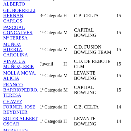
ALBERTO
GIL BORRELLI,
HERNAN
3ª Categoría
H
C.B. CELTA
15
CARLOS
PASCUAL
CAPITAL
GONCALVES,
1ª Categoría
M
15
BOWLING
Mª TERESA
MUÑOZ
C.D. FUSION
HUERTA,
1ª Categoría
M
15
BOWLING TEAM
CAROLINA
VINACUA
C.D. DE REBOTE
Juvenil
H
15
MUÑOZ, ERIK
CLM
MOLLA MOYA,
LEVANTE
1ª Categoría
M
15
ALICIA
BOWLING
FRANCO
CAPITAL
BARRIOPEDRO,
1ª Categoría
M
15
BOWLING
TERESA
CHAVEZ
FORNER, JOSE
1ª Categoría
H
C.B. CELTA
14
REYDNIER
SOLER ALBERT,
LEVANTE
1ª Categoría
H
14
ÓSCAR
BOWLING
MERELLES