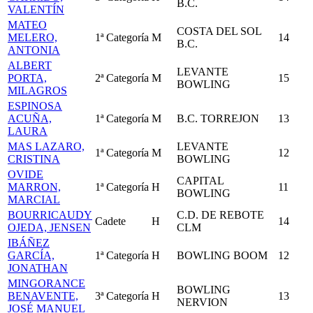
B.C.
VALENTÍN
MATEO
COSTA DEL SOL
MELERO,
1ª Categoría
M
14
B.C.
ANTONIA
ALBERT
LEVANTE
PORTA,
2ª Categoría
M
15
BOWLING
MILAGROS
ESPINOSA
ACUÑA,
1ª Categoría
M
B.C. TORREJON
13
LAURA
MAS LAZARO,
LEVANTE
1ª Categoría
M
12
CRISTINA
BOWLING
OVIDE
CAPITAL
MARRON,
1ª Categoría
H
11
BOWLING
MARCIAL
BOURRICAUDY
C.D. DE REBOTE
Cadete
H
14
OJEDA, JENSEN
CLM
IBÁÑEZ
GARCÍA,
1ª Categoría
H
BOWLING BOOM
12
JONATHAN
MINGORANCE
BOWLING
BENAVENTE,
3ª Categoría
H
13
NERVION
JOSÉ MANUEL