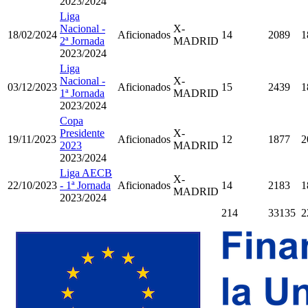
2023/2024
Liga
Nacional -
X-
18/02/2024
Aficionados
14
2089
1
2ª Jornada
MADRID
2023/2024
Liga
Nacional -
X-
03/12/2023
Aficionados
15
2439
1
1ª Jornada
MADRID
2023/2024
Copa
Presidente
X-
19/11/2023
Aficionados
12
1877
2
2023
MADRID
2023/2024
Liga AECB
X-
22/10/2023
- 1ª Jornada
Aficionados
14
2183
1
MADRID
2023/2024
214
33135
2