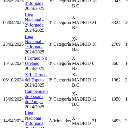
18/05/2025
3ª Categoría
MADRID
18
2945
2
3ª Jornada
B.C.
2024/2025
Liga
X-
Nacional -
06/04/2025
3ª Categoría
MADRID
21
3324
2
2ª Jornada
B.C.
2024/2025
Liga
X-
Nacional -
23/02/2025
3ª Categoría
MADRID
18
2709
1
1ª Jornada
B.C.
2024/2025
I Torneo No
X-
15/12/2024
Uretano
3ª Categoría
MADRID
6
860
1
2024/2025
B.C.
XIII Torneo
X-
06/10/2024
del Espeto
3ª Categoría
MADRID
12
1962
2
2024/2025
B.C.
Campeonato
X-
de España
15/09/2024
3ª Categoría
MADRID
12
1950
1
de Parejas
B.C.
2024/2025
Liga
Nacional -
X-
14/04/2024
Aficionados
21
3493
2
3ª Jornada
MADRID