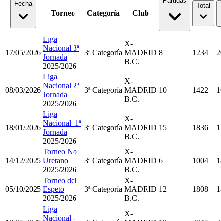
Partidas
Fecha
Total
Torneo
Categoría
Club
Liga
X-
Nacional 3ª
17/05/2026
3ª Categoría
MADRID
8
1234
2
Jornada
B.C.
2025/2026
Liga
X-
Nacional 2ª
08/03/2026
3ª Categoría
MADRID
10
1422
1
Jornada
B.C.
2025/2026
Liga
X-
Nacional .1ª
18/01/2026
3ª Categoría
MADRID
15
1836
1
Jornada
B.C.
2025/2026
Torneo No
X-
14/12/2025
Uretano
3ª Categoría
MADRID
6
1004
1
2025/2026
B.C.
Torneo del
X-
05/10/2025
Espeto
3ª Categoría
MADRID
12
1808
1
2025/2026
B.C.
Liga
X-
Nacional -