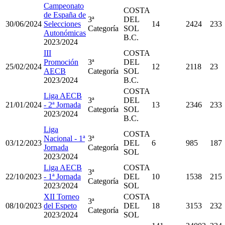
Campeonato
COSTA
de España de
3ª
DEL
30/06/2024
Selecciones
14
2424
233
Categoría
SOL
Autonómicas
B.C.
2023/2024
III
COSTA
Promoción
3ª
DEL
25/02/2024
12
2118
23
AECB
Categoría
SOL
2023/2024
B.C.
COSTA
Liga AECB
3ª
DEL
21/01/2024
- 2ª Jornada
13
2346
233
Categoría
SOL
2023/2024
B.C.
Liga
COSTA
Nacional - 1ª
3ª
03/12/2023
DEL
6
985
187
Jornada
Categoría
SOL
2023/2024
Liga AECB
COSTA
3ª
22/10/2023
- 1ª Jornada
DEL
10
1538
215
Categoría
2023/2024
SOL
XII Torneo
COSTA
3ª
08/10/2023
del Espeto
DEL
18
3153
232
Categoría
2023/2024
SOL