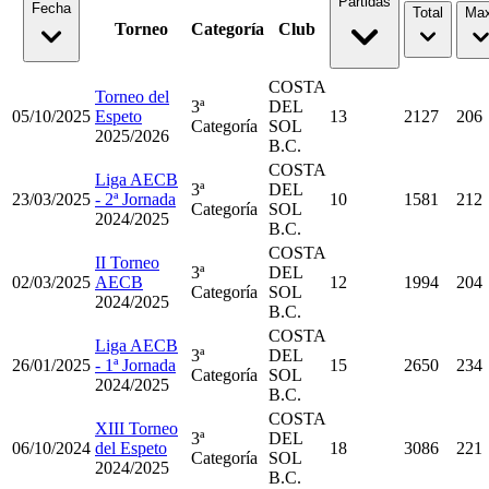
Partidas
Fecha
Total
Max
Torneo
Categoría
Club
COSTA
Torneo del
3ª
DEL
05/10/2025
Espeto
13
2127
206
Categoría
SOL
2025/2026
B.C.
COSTA
Liga AECB
3ª
DEL
23/03/2025
- 2ª Jornada
10
1581
212
Categoría
SOL
2024/2025
B.C.
COSTA
II Torneo
3ª
DEL
02/03/2025
AECB
12
1994
204
Categoría
SOL
2024/2025
B.C.
COSTA
Liga AECB
3ª
DEL
26/01/2025
- 1ª Jornada
15
2650
234
Categoría
SOL
2024/2025
B.C.
COSTA
XIII Torneo
3ª
DEL
06/10/2024
del Espeto
18
3086
221
Categoría
SOL
2024/2025
B.C.