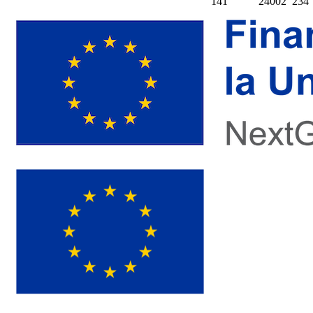
141
24002
234