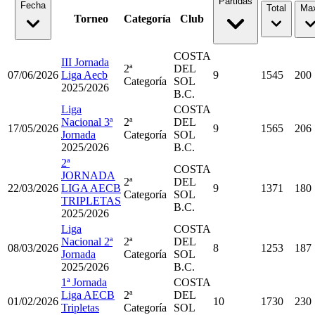
Partidas
Fecha
Total
Ma
Torneo
Categoría
Club
COSTA
III Jornada
2ª
DEL
07/06/2026
Liga Aecb
9
1545
200
Categoría
SOL
2025/2026
B.C.
Liga
COSTA
Nacional 3ª
2ª
DEL
17/05/2026
9
1565
206
Jornada
Categoría
SOL
2025/2026
B.C.
2ª
COSTA
JORNADA
2ª
DEL
22/03/2026
LIGA AECB
9
1371
180
Categoría
SOL
TRIPLETAS
B.C.
2025/2026
Liga
COSTA
Nacional 2ª
2ª
DEL
08/03/2026
8
1253
187
Jornada
Categoría
SOL
2025/2026
B.C.
1ª Jornada
COSTA
Liga AECB
2ª
DEL
01/02/2026
10
1730
230
Tripletas
Categoría
SOL