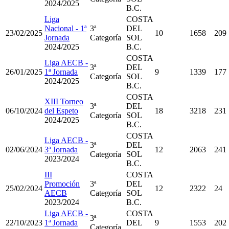
2024/2025
B.C.
Liga
COSTA
Nacional - 1ª
3ª
DEL
23/02/2025
10
1658
209
Jornada
Categoría
SOL
2024/2025
B.C.
COSTA
Liga AECB -
3ª
DEL
26/01/2025
1ª Jornada
9
1339
177
Categoría
SOL
2024/2025
B.C.
COSTA
XIII Torneo
3ª
DEL
06/10/2024
del Espeto
18
3218
231
Categoría
SOL
2024/2025
B.C.
COSTA
Liga AECB -
3ª
DEL
02/06/2024
3ª Jornada
12
2063
241
Categoría
SOL
2023/2024
B.C.
III
COSTA
Promoción
3ª
DEL
25/02/2024
12
2322
24
AECB
Categoría
SOL
2023/2024
B.C.
Liga AECB -
COSTA
3ª
22/10/2023
1ª Jornada
DEL
9
1553
202
Categoría