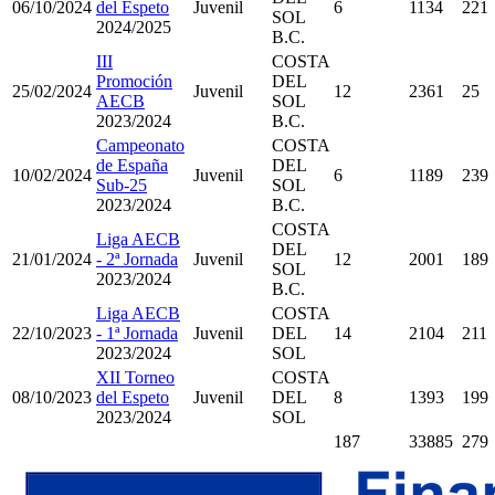
06/10/2024
del Espeto
Juvenil
6
1134
221
SOL
2024/2025
B.C.
III
COSTA
Promoción
DEL
25/02/2024
Juvenil
12
2361
25
AECB
SOL
2023/2024
B.C.
Campeonato
COSTA
de España
DEL
10/02/2024
Juvenil
6
1189
239
Sub-25
SOL
2023/2024
B.C.
COSTA
Liga AECB
DEL
21/01/2024
- 2ª Jornada
Juvenil
12
2001
189
SOL
2023/2024
B.C.
Liga AECB
COSTA
22/10/2023
- 1ª Jornada
Juvenil
DEL
14
2104
211
2023/2024
SOL
XII Torneo
COSTA
08/10/2023
del Espeto
Juvenil
DEL
8
1393
199
2023/2024
SOL
187
33885
279