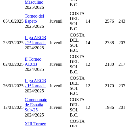
Masculino
B.C.
2025/2026
COSTA
Torneo del
DEL
05/10/2025
Espeto
Juvenil
14
2576
243
SOL
2025/2026
B.C.
COSTA
Liga AECB
DEL
23/03/2025
- 2ª Jornada
Juvenil
14
2338
203
SOL
2024/2025
B.C.
COSTA
II Torneo
DEL
02/03/2025
AECB
Juvenil
12
2180
217
SOL
2024/2025
B.C.
COSTA
Liga AECB
DEL
26/01/2025
- 1ª Jornada
Juvenil
12
2170
237
SOL
2024/2025
B.C.
Campeonato
COSTA
de España
DEL
12/01/2025
Juvenil
12
1986
201
Sub-25
SOL
2024/2025
B.C.
COSTA
XIII Torneo
DEL