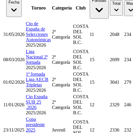
Partidas
Fecha
Total
Max
Torneo
Categoría
Club
Cto de
COSTA
España de
2ª
DEL
31/05/2026
Selecciones
11
2048
234
Categoría
SOL
Autonómicas
B.C.
2025/2026
Liga
COSTA
Nacional 2ª
2ª
DEL
08/03/2026
15
2699
234
Jornada
Categoría
SOL
2025/2026
B.C.
1ª Jornada
COSTA
Liga AECB
2ª
DEL
01/02/2026
15
3041
279
Tripletas
Categoría
SOL
2025/2026
B.C.
Cto España
COSTA
SUB 25
2ª
DEL
11/01/2026
12
2329
246
,2026
Categoría
SOL
2025/2026
B.C.
Copa
COSTA
presidente
DEL
23/11/2025
2025
Juvenil
12
2336
232
SOL