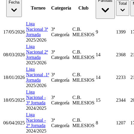
Partidas
Fecha
Total
Torneo
Categoría
Club
Liga
Nacional 3ª
3ª
C.B.
17/05/2026
9
1399
1
Jornada
Categoría
MILESIOS
2025/2026
Liga
Nacional 2ª
3ª
C.B.
08/03/2026
14
2368
2
Jornada
Categoría
MILESIOS
2025/2026
Liga
Nacional .1ª
3ª
C.B.
18/01/2026
14
2233
2
Jornada
Categoría
MILESIOS
2025/2026
Liga
Nacional -
3ª
C.B.
18/05/2025
15
2344
2
3ª Jornada
Categoría
MILESIOS
2024/2025
Liga
Nacional -
3ª
C.B.
06/04/2025
8
1207
1
2ª Jornada
Categoría
MILESIOS
2024/2025