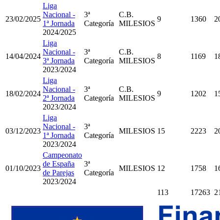
Liga
Nacional -
3ª
C.B.
23/02/2025
9
1360
2
1ª Jornada
Categoría
MILESIOS
2024/2025
Liga
Nacional -
3ª
C.B.
14/04/2024
8
1169
1
3ª Jornada
Categoría
MILESIOS
2023/2024
Liga
Nacional -
3ª
C.B.
18/02/2024
9
1202
1
2ª Jornada
Categoría
MILESIOS
2023/2024
Liga
Nacional -
3ª
03/12/2023
MILESIOS
15
2223
2
1ª Jornada
Categoría
2023/2024
Campeonato
de España
3ª
01/10/2023
MILESIOS
12
1758
1
de Parejas
Categoría
2023/2024
113
17263
2