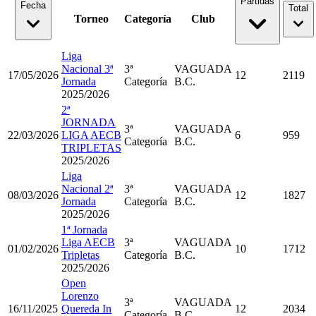
Partidas
Fecha
Total
Torneo
Categoría
Club
Liga
Nacional 3ª
3ª
VAGUADA
17/05/2026
12
2119
Jornada
Categoría
B.C.
2025/2026
2ª
JORNADA
3ª
VAGUADA
22/03/2026
LIGA AECB
6
959
Categoría
B.C.
TRIPLETAS
2025/2026
Liga
Nacional 2ª
3ª
VAGUADA
08/03/2026
12
1827
Jornada
Categoría
B.C.
2025/2026
1ª Jornada
Liga AECB
3ª
VAGUADA
01/02/2026
10
1712
Tripletas
Categoría
B.C.
2025/2026
Open
Lorenzo
3ª
VAGUADA
16/11/2025
Quereda In
12
2034
Categoría
B.C.