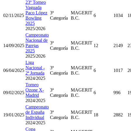
23º Torneo
Vaguada
Paco López
3ª
MAGERIT
02/11/2025
6
1034
1
Bowling
Categoría
B.C.
2025
2025/2026
Campeonato
Nacional de
3ª
MAGERIT
14/09/2025
Parejas
12
2149
2
Categoría
B.C.
2025
2025/2026
Liga
Nacional -
3ª
MAGERIT
06/04/2025
6
1017
2
2ª Jornada
Categoría
B.C.
2024/2025
Torneo
Ozone X-
3ª
MAGERIT
09/02/2025
6
996
1
Madrid
Categoría
B.C.
2024/2025
Campeonato
de España
3ª
MAGERIT
19/01/2025
18
2882
1
Individual
Categoría
B.C.
2024/2025
Copa