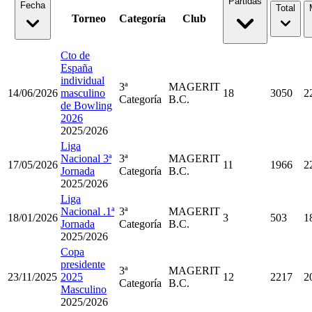
Partidas
Fecha
Total
Torneo
Categoría
Club
Cto de
España
individual
3ª
MAGERIT
14/06/2026
masculino
18
3050
2
Categoría
B.C.
de Bowling
2026
2025/2026
Liga
Nacional 3ª
3ª
MAGERIT
17/05/2026
11
1966
2
Jornada
Categoría
B.C.
2025/2026
Liga
Nacional .1ª
3ª
MAGERIT
18/01/2026
3
503
1
Jornada
Categoría
B.C.
2025/2026
Copa
presidente
3ª
MAGERIT
23/11/2025
2025
12
2217
2
Categoría
B.C.
Masculino
2025/2026