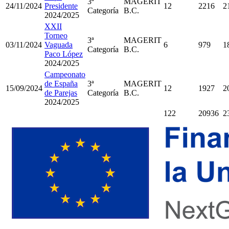
3ª
MAGERIT
24/11/2024
Presidente
12
2216
2
Categoría
B.C.
2024/2025
XXII
Torneo
3ª
MAGERIT
03/11/2024
Vaguada
6
979
1
Categoría
B.C.
Paco López
2024/2025
Campeonato
de España
3ª
MAGERIT
15/09/2024
12
1927
2
de Parejas
Categoría
B.C.
2024/2025
122
20936
2