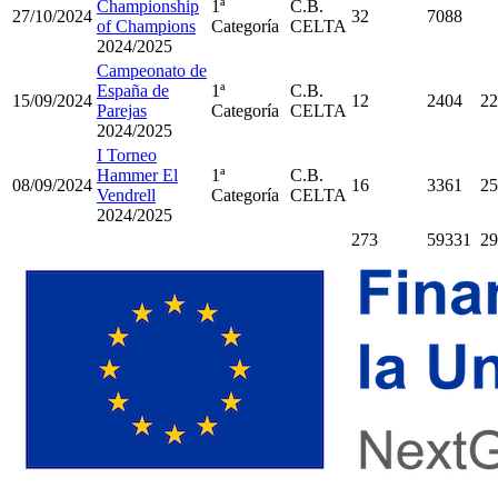
Championship
1ª
C.B.
27/10/2024
32
7088
of Champions
Categoría
CELTA
2024/2025
Campeonato de
España de
1ª
C.B.
15/09/2024
12
2404
22
Parejas
Categoría
CELTA
2024/2025
I Torneo
Hammer El
1ª
C.B.
08/09/2024
16
3361
25
Vendrell
Categoría
CELTA
2024/2025
273
59331
29