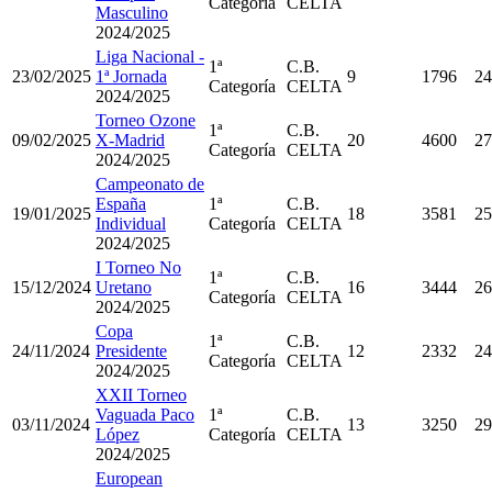
Categoría
CELTA
Masculino
2024/2025
Liga Nacional -
1ª
C.B.
23/02/2025
1ª Jornada
9
1796
24
Categoría
CELTA
2024/2025
Torneo Ozone
1ª
C.B.
09/02/2025
X-Madrid
20
4600
27
Categoría
CELTA
2024/2025
Campeonato de
España
1ª
C.B.
19/01/2025
18
3581
25
Individual
Categoría
CELTA
2024/2025
I Torneo No
1ª
C.B.
15/12/2024
Uretano
16
3444
26
Categoría
CELTA
2024/2025
Copa
1ª
C.B.
24/11/2024
Presidente
12
2332
24
Categoría
CELTA
2024/2025
XXII Torneo
Vaguada Paco
1ª
C.B.
03/11/2024
13
3250
29
López
Categoría
CELTA
2024/2025
European