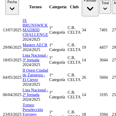
Partidas
Fecha
Total
M
Torneo
Categoría
Club
IX
BRUNSWICK
1ª
C.B.
13/07/2025
MADRID
34
7491
27
Categoría
CELTA
CHALLENGE
2024/2025
Masters AECB
1ª
C.B.
29/06/2025
19
4457
29
2024/2025
Categoría
CELTA
Liga Nacional -
1ª
C.B.
18/05/2025
3ª Jornada
14
3044
27
Categoría
CELTA
2024/2025
II Open Ciudad
de Zaragoza -
1ª
C.B.
04/05/2025
26
5694
27
El Cierzo
Categoría
CELTA
2024/2025
Liga Nacional -
1ª
C.B.
06/04/2025
2ª Jornada
14
3195
25
Categoría
CELTA
2024/2025
Torneo
Preselección
1ª
C.B.
23/03/2025
Europeo
18
3594
23