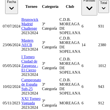
Partidas
Fecha
Total
Torneo
Categoría
Club
Brunswick
C.D.B.
Madrid
3ª
MOREAGA
07/07/2024
6
931
Challenge
Categoría
DE
2023/2024
SOPELANA
C.D.B.
Masters
3ª
MOREAGA
23/06/2024
AECB
14
2380
Categoría
DE
2023/2024
SOPELANA
I Torneo
C.D.B.
Ciudad de
3ª
MOREAGA
05/05/2024
Zaragoza -
6
1012
Categoría
DE
El Cierzo
SOPELANA
2023/2024
Campeonato
C.D.B.
de España
3ª
MOREAGA
10/02/2024
6
943
Sub-25
Categoría
DE
2023/2024
SOPELANA
XXI Torneo
3ª
05/11/2023
Vaguada
MOREAGA
6
912
Categoría
2023/2024