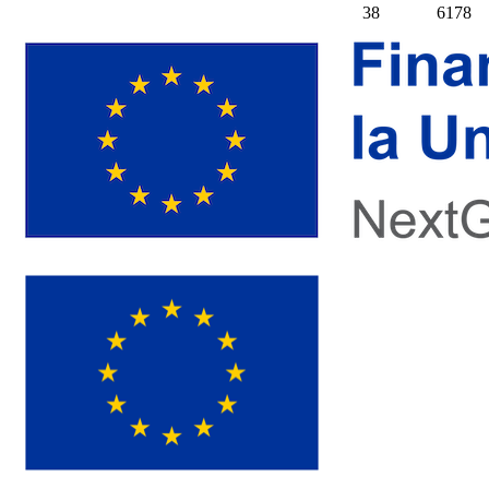
38
6178