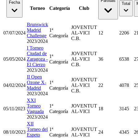
Partidas
Fecha
Total
Torneo
Categoría
Club
Brunswick
JOVENTUT
Madrid
1ª
07/07/2024
AL-VICI
12
2206
2
Challenge
Categoría
C.B.
2023/2024
I Torneo
Ciudad de
JOVENTUT
1ª
05/05/2024
Zaragoza -
AL-VICI
36
6538
2
Categoría
El Cierzo
C.B.
2023/2024
II Open
JOVENTUT
Ozone X-
1ª
04/02/2024
AL-VICI
22
4078
2
Madrid
Categoría
C.B.
2023/2024
XXI
Torneo
1ª
JOVENTUT
05/11/2023
18
3145
2
Vaguada
Categoría
AL-VICI
2023/2024
XII
Torneo del
1ª
JOVENTUT
08/10/2023
24
4345
2
Espeto
Categoría
AL-VICI