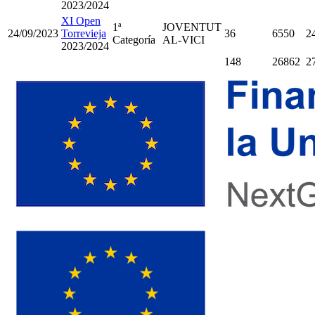
2023/2024
XI Open
1ª
JOVENTUT
24/09/2023
Torrevieja
36
6550
2
Categoría
AL-VICI
2023/2024
148
26862
2