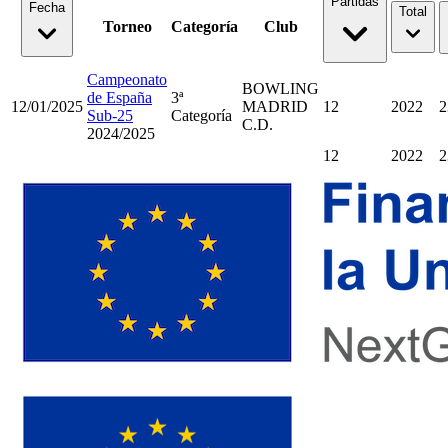
Partidas
Fecha
Total
Torneo
Categoría
Club
Campeonato
BOWLING
de España
3ª
12/01/2025
MADRID
12
2022
2
Sub-25
Categoría
C.D.
2024/2025
12
2022
2