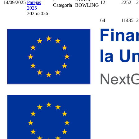
14/09/2025
Parejas
12
2252
2
Categoría
BOWLING
2025
2025/2026
64
11435
2