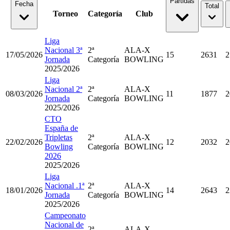
Partidas
Fecha
Total
Torneo
Categoría
Club
Liga
Nacional 3ª
2ª
ALA-X
17/05/2026
15
2631
2
Jornada
Categoría
BOWLING
2025/2026
Liga
Nacional 2ª
2ª
ALA-X
08/03/2026
11
1877
2
Jornada
Categoría
BOWLING
2025/2026
CTO
España de
Tripletas
2ª
ALA-X
22/02/2026
12
2032
2
Bowling
Categoría
BOWLING
2026
2025/2026
Liga
Nacional .1ª
2ª
ALA-X
18/01/2026
14
2643
2
Jornada
Categoría
BOWLING
2025/2026
Campeonato
Nacional de
2ª
ALA-X