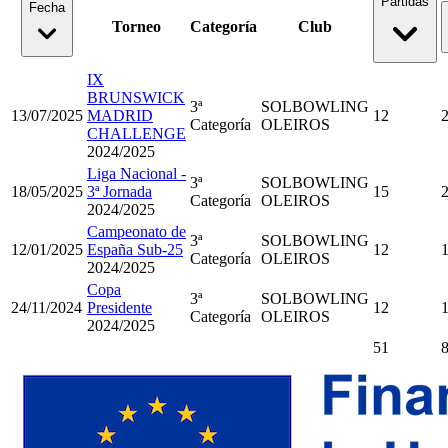
Partidas
Fecha
Torneo
Categoría
Club
IX
BRUNSWICK
3ª
SOLBOWLING
13/07/2025
MADRID
12
Categoría
OLEIROS
CHALLENGE
2024/2025
Liga Nacional -
3ª
SOLBOWLING
18/05/2025
3ª Jornada
15
Categoría
OLEIROS
2024/2025
Campeonato de
3ª
SOLBOWLING
12/01/2025
España Sub-25
12
Categoría
OLEIROS
2024/2025
Copa
3ª
SOLBOWLING
24/11/2024
Presidente
12
Categoría
OLEIROS
2024/2025
51