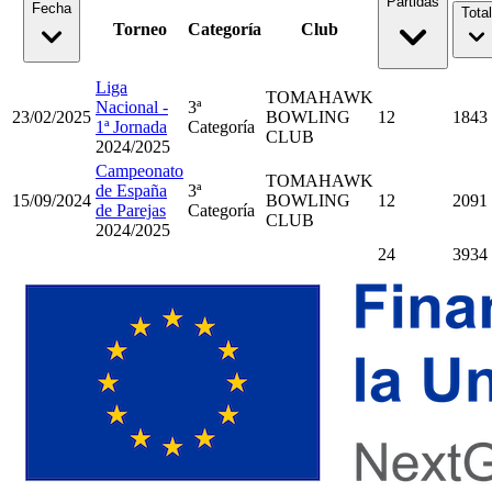
Partidas
Fecha
Total
Torneo
Categoría
Club
Liga
TOMAHAWK
Nacional -
3ª
23/02/2025
BOWLING
12
1843
1ª Jornada
Categoría
CLUB
2024/2025
Campeonato
TOMAHAWK
de España
3ª
15/09/2024
BOWLING
12
2091
de Parejas
Categoría
CLUB
2024/2025
24
3934