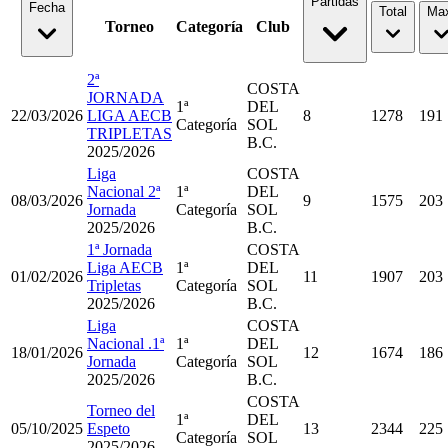
Partidas
Fecha
Total
Ma
Torneo
Categoría
Club
2ª
COSTA
JORNADA
1ª
DEL
22/03/2026
LIGA AECB
8
1278
191
Categoría
SOL
TRIPLETAS
B.C.
2025/2026
Liga
COSTA
Nacional 2ª
1ª
DEL
08/03/2026
9
1575
203
Jornada
Categoría
SOL
2025/2026
B.C.
1ª Jornada
COSTA
Liga AECB
1ª
DEL
01/02/2026
11
1907
203
Tripletas
Categoría
SOL
2025/2026
B.C.
Liga
COSTA
Nacional .1ª
1ª
DEL
18/01/2026
12
1674
186
Jornada
Categoría
SOL
2025/2026
B.C.
COSTA
Torneo del
1ª
DEL
05/10/2025
Espeto
13
2344
225
Categoría
SOL
2025/2026