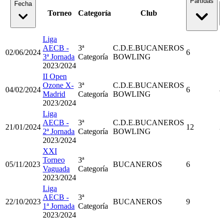
Partidas
Fecha
Torneo
Categoría
Club
Liga
AECB -
3ª
C.D.E.BUCANEROS
02/06/2024
6
3ª Jornada
Categoría
BOWLING
2023/2024
II Open
Ozone X-
3ª
C.D.E.BUCANEROS
04/02/2024
6
Madrid
Categoría
BOWLING
2023/2024
Liga
AECB -
3ª
C.D.E.BUCANEROS
21/01/2024
12
2ª Jornada
Categoría
BOWLING
2023/2024
XXI
Torneo
3ª
05/11/2023
BUCANEROS
6
Vaguada
Categoría
2023/2024
Liga
AECB -
3ª
22/10/2023
BUCANEROS
9
1ª Jornada
Categoría
2023/2024